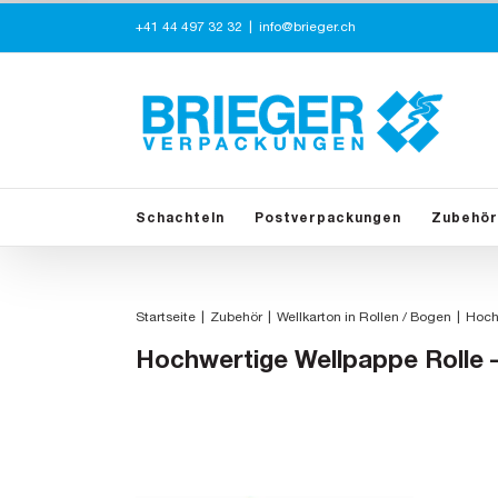
Zum
+41 44 497 32 32
|
info@brieger.ch
Inhalt
springen
Schachteln
Postverpackungen
Zubehör
Startseite
Zubehör
Wellkarton in Rollen / Bogen
Hoch
Hochwertige Wellpappe Rolle 