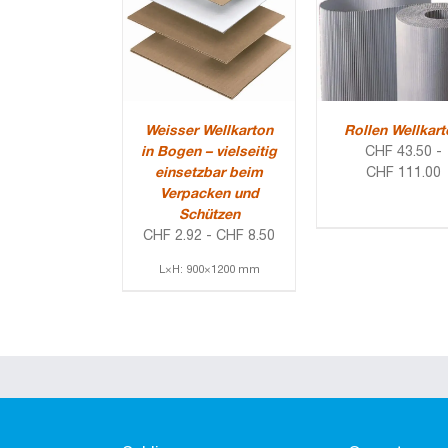
Weisser Wellkarton
Rollen Wellkar
in Bogen – vielseitig
CHF
43.50
-
einsetzbar beim
CHF
111.00
Verpacken und
Schützen
CHF
2.92
-
CHF
8.50
L×H: 900×1200 mm