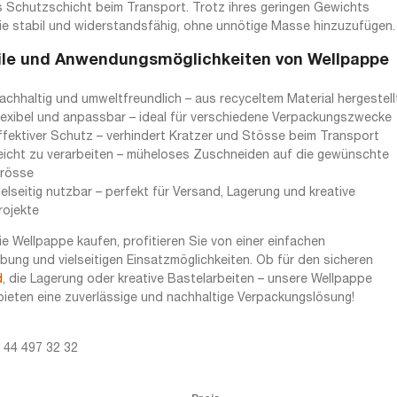
s Schutzschicht beim Transport. Trotz ihres geringen Gewichts
sie stabil und widerstandsfähig, ohne unnötige Masse hinzuzufügen.
ile und Anwendungsmöglichkeiten von Wellpappe
achhaltig und umweltfreundlich – aus recyceltem Material hergestell
lexibel und anpassbar – ideal für verschiedene Verpackungszwecke
ffektiver Schutz – verhindert Kratzer und Stösse beim Transport
eicht zu verarbeiten – müheloses Zuschneiden auf die gewünschte
rösse
ielseitig nutzbar – perfekt für Versand, Lagerung und kreative
rojekte
e Wellpappe kaufen, profitieren Sie von einer einfachen
ung und vielseitigen Einsatzmöglichkeiten. Ob für den sicheren
d
, die Lagerung oder kreative Bastelarbeiten – unsere Wellpappe
ieten eine zuverlässige und nachhaltige Verpackungslösung!
1 44 497 32 32