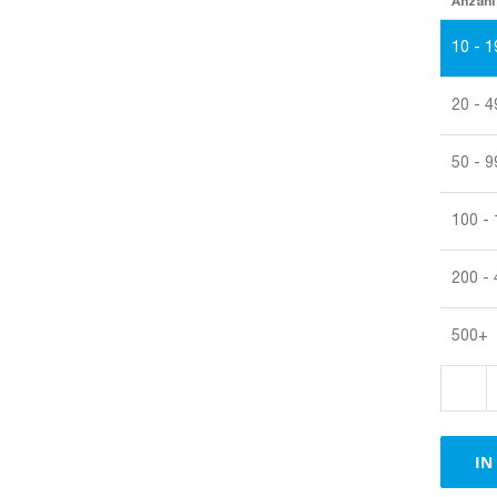
Anzahl
10 - 1
20 - 4
50 - 9
100 -
200 -
500+
IN