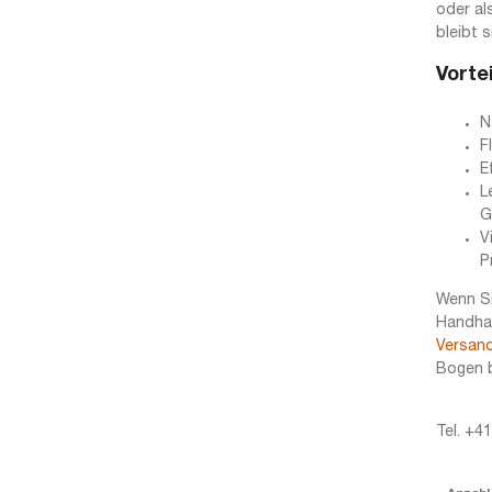
oder al
bleibt 
Vorte
N
F
E
L
G
V
P
Wenn Si
Handhab
Versan
Bogen b
Tel. +4