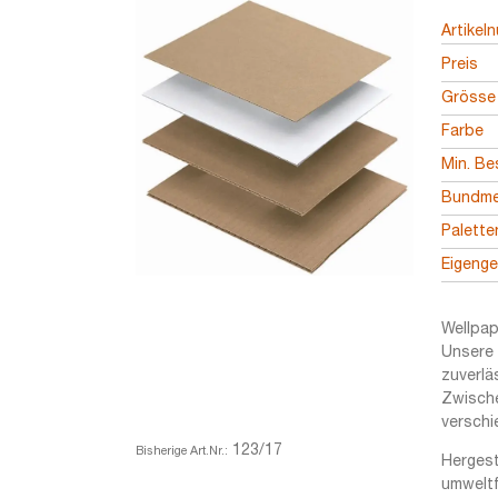
Artikel
Preis
Grösse
Farbe
Min. Be
Bundm
Palett
Eigeng
Wellpap
Unsere 
zuverlä
Zwische
verschi
123/17
Bisherige Art.Nr.:
Hergest
umweltf