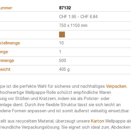
nummer:
87132
CHF
1.95
-
CHF
6.84
750 x 1150 mm
stellmenge
10
enge
1
enmenge
500
ewicht
405 g
pe ist die perfekte Wahl für sicheres und nachhaltiges
Verpacken
.
hochwertige Wellpappe Rolle schützt empfindliche Waren
ssig vor Stößen und Kratzern, indem sie als Polster- oder
nlage dient. Durch ihre flexible Struktur lässt sie sich leicht an
edene Formen anpassen und ist somit äußerst vielseitig einsetzbar.
ellt aus recyceltem Material, überzeugt unsere
Karton
Wellpappe al
reundliche Verpackungslösung. Sie eignet sich ideal zum, Abdecken