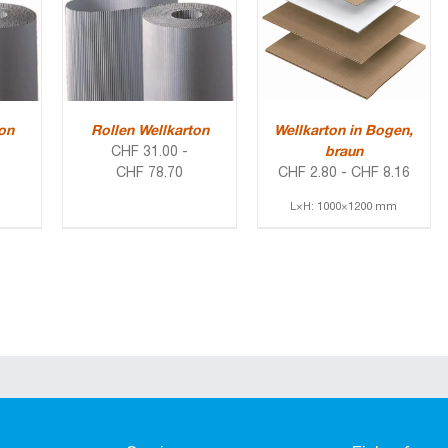
ton
Rollen Wellkarton
Wellkarton in Bogen,
CHF
31.00
-
braun
CHF
78.70
CHF
2.80
-
CHF
8.16
L×H: 1000×1200 mm