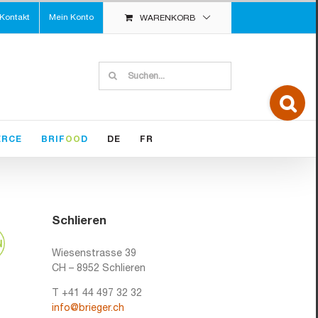
Kontakt
Mein Konto
WARENKORB
Suche
nach:
Toggle
Sliding
Bar
Area
ERCE
BRIF
OO
D
DE
FR
Schlieren
Wiesenstrasse 39
CH – 8952 Schlieren
T +41 44 497 32 32
info@brieger.ch