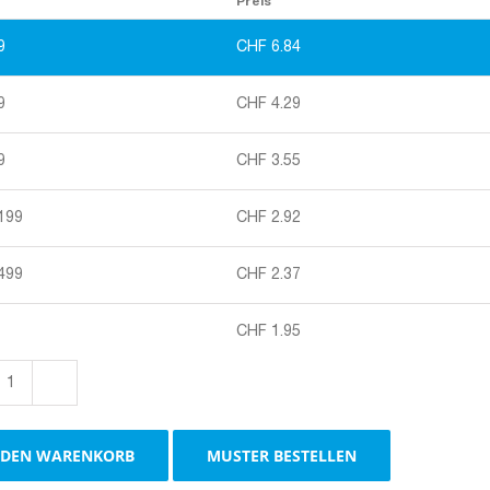
Preis
9
CHF
6.84
9
CHF
4.29
9
CHF
3.55
 199
CHF
2.92
 499
CHF
2.37
CHF
1.95
Hochwertige
Wellpappe
Rolle
 DEN WARENKORB
MUSTER BESTELLEN
–
nachhaltiger