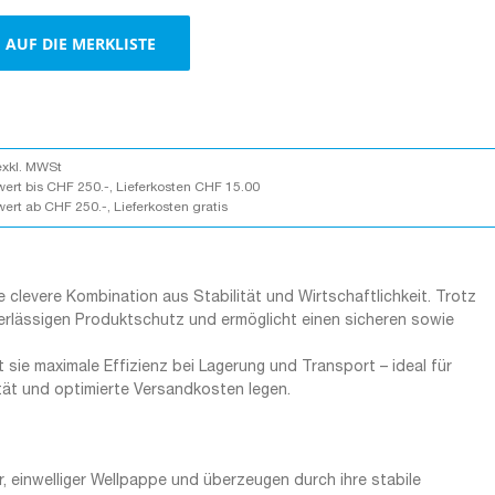
Schutz
AUF DIE MERKLISTE
für
Verpackungen
Menge
exkl. MWSt
wert bis CHF 250.-, Lieferkosten CHF 15.00
wert ab CHF 250.-, Lieferkosten gratis
 clevere Kombination aus Stabilität und Wirtschaftlichkeit. Trotz
erlässigen Produktschutz und ermöglicht einen sicheren sowie
t sie maximale Effizienz bei Lagerung und Transport – ideal für
tät und optimierte Versandkosten legen.
einwelliger Wellpappe und überzeugen durch ihre stabile