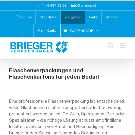
Zum
+41 44 497 32 32
|
info@brieger.ch
Inhalt
springen
Über uns
Standorte
Ratgeber
Links
Kontakt
Mein Konto
WARENKORB
Flaschenverpackungen und
Flaschenkartons für jeden Bedarf
Eine professionelle Flaschenverpackung ist entscheidend,
wenn Glasflaschen sicher transportiert oder hochwertig
präsentiert werden sollen. Ob Wein, Spirituosen, Bier oder
Spezialitäten – die richtige Lösung schützt empfindliche
Inhalte zuverlässig vor Bruch und Beschädigung. Bei
Brieger finden Sie ein umfassendes Sortiment an