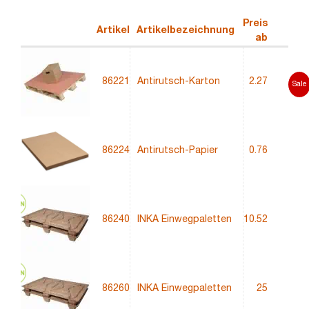
Preis
Artikel
Artikelbezeichnung
ab
86221
Antirutsch-Karton
2.27
Sale
86224
Antirutsch-Papier
0.76
Neu
86240
INKA Einwegpaletten
10.52
86260
INKA Einwegpaletten
25