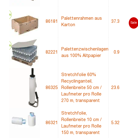
Palettenrahmen aus
86181
37.3
Sale
Karton
Palettenzwischenlagen
82221
0.9
aus 100% Altpapier
Stretchfolie 60%
Recyclinganteil,
86325
Rollenbreite 50 cm /
23.6
Neu
Laufmeter pro Rolle
270 m, transparent
Stretchfolie,
Rollenbreite 10 cm /
86321
5.32
Laufmeter pro Rolle
150 m, transparent