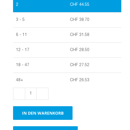
2
CHF
44.55
3 - 5
CHF
38.70
6 - 11
CHF
31.58
12 - 17
CHF
28.50
18 - 47
CHF
27.52
48+
CHF
26.53
Stretchfolie,
Rollenbreite
50
IN DEN WARENKORB
cm
/
Laufmeter