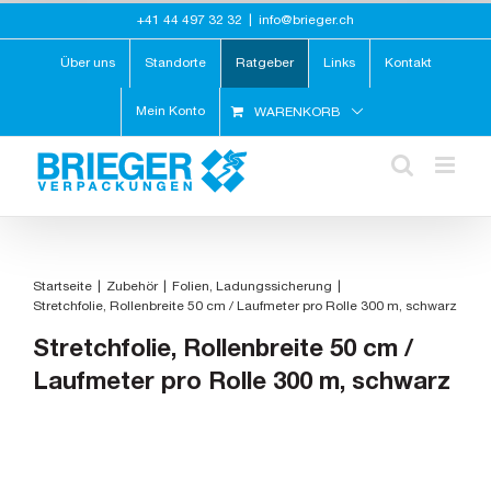
Zum
+41 44 497 32 32
|
info@brieger.ch
Inhalt
springen
Über uns
Standorte
Ratgeber
Links
Kontakt
Mein Konto
WARENKORB
Startseite
Zubehör
Folien
Ladungssicherung
Stretchfolie, Rollenbreite 50 cm / Laufmeter pro Rolle 300 m, schwarz
Stretchfolie, Rollenbreite 50 cm /
Laufmeter pro Rolle 300 m, schwarz