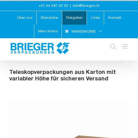
Zum
+41 44 497 32 32
|
info@brieger.ch
Inhalt
springen
Über uns
Standorte
Ratgeber
Links
Kontakt
Mein Konto
WARENKORB
Teleskopverpackungen aus Karton mit
variabler Höhe für sicheren Versand