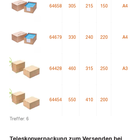
64658
305
215
150
A4
3
64679
330
240
220
A4
3
64428
460
315
250
A3
6
64454
550
410
200
4
Treffer: 6
Teleskopverpackung zum Versenden bei