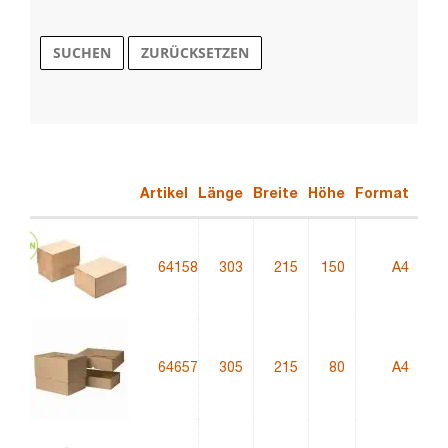
SUCHEN
ZURÜCKSETZEN
Artikel
Länge
Breite
Höhe
Format
Qua
64158
303
215
150
A4
4
64657
305
215
80
A4
3