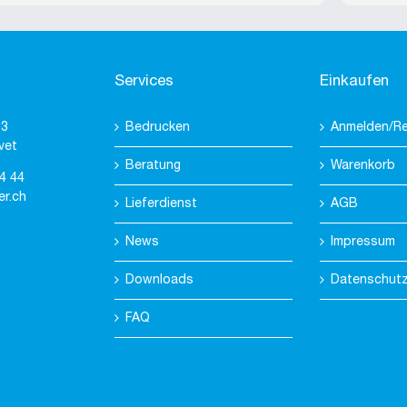
Danke, 
Services
Einkaufen
 3
Bedrucken
Anmelden/Re
vet
Beratung
Warenkorb
4 44
er.ch
Lieferdienst
AGB
News
Impressum
Downloads
Datenschut
FAQ