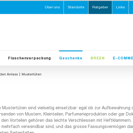
Über uns
Standorte
Ratgeber
Links
Flaschenverpackung
Geschenke
BREEN
E-COMM
eden Anlass
Mustertüten
e Mustertüten sind vielseitig einsetzbar: egal ob zur Aufbewahrung
rsenden von Mustern, Kleinteilen, Parfumerieprodukten oder gar Do
 den Vorteilen gehören das leichte Verschliessen mit Heftklammern
e mehrfach verwendbar sind, und das grosse Fassungsvermögen da