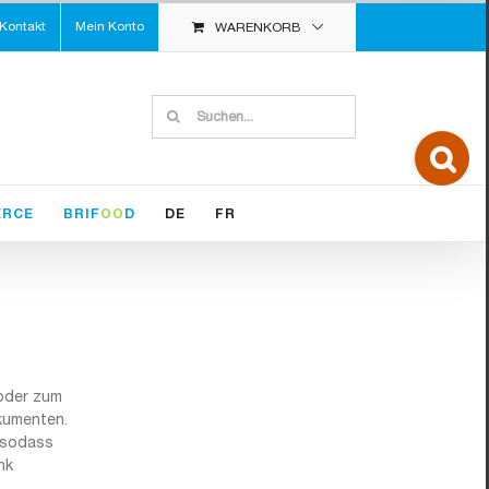
Kontakt
Mein Konto
WARENKORB
Suche
nach:
Toggle
Slidin
Bar
Area
ERCE
BRIF
OO
D
DE
FR
 oder zum
kumenten.
, sodass
nk