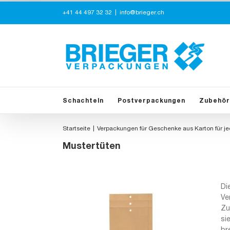
Zum
+41 44 497 32 32
|
info@brieger.ch
Inhalt
springen
Schachteln
Postverpackungen
Zubehör
Startseite
Verpackungen für Geschenke aus Karton für j
Mustertüten
Di
Ve
Zu
si