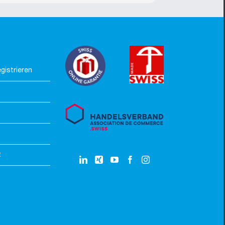
toller Service.
gistrieren
z