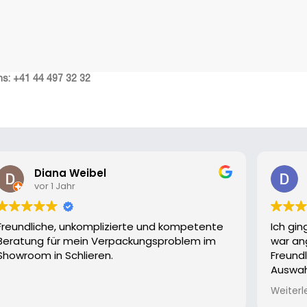
ns:
+41 44 497 32 32
Diana Weibel
vor 1 Jahr
Freundliche, unkomplizierte und kompetente
Ich gin
Beratung für mein Verpackungsproblem im
war an
Showroom in Schlieren.
Freundl
Auswah
Box kos
Weiterl
Box br