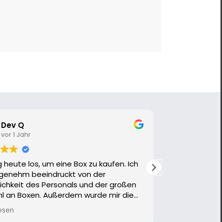
Dev Q
Marti
vor 1 Jahr
vor 2 
g heute los, um eine Box zu kaufen. Ich
Top Beratung
genehm beeindruckt von der
entsprechend
ichkeit des Personals und der großen
l an Boxen. Außerdem wurde mir die
tenlos angeboten, da ich eine einzige
esen
auchte.