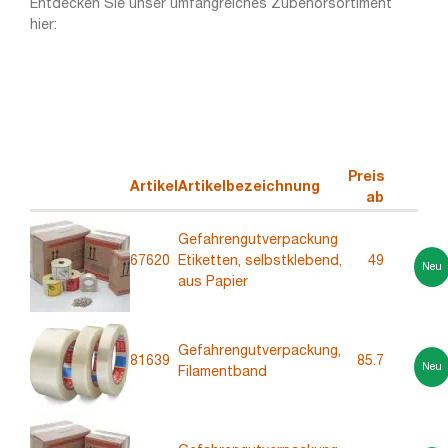
Entdecken Sie unser umfangreiches Zubehörsortiment
hier:
Preis
Artikel
Artikelbezeichnung
ab
Gefahrengutverpackung
67620
Etiketten, selbstklebend,
49
Neu
aus Papier
Gefahrengutverpackung,
81639
85.7
Neu
Filamentband