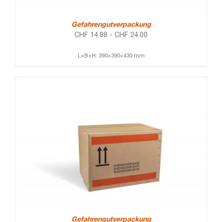
Gefahrengutverpackung
CHF
14.88
-
CHF
24.00
L×B×H: 390×390×430 mm
Gefahrengutverpackung