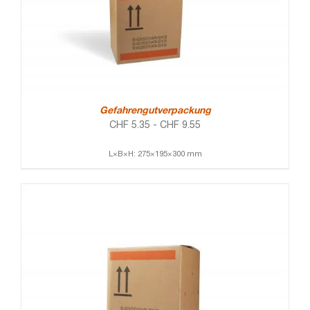
Gefahrengutverpackung
CHF
5.35
-
CHF
9.55
L×B×H: 275×195×300 mm