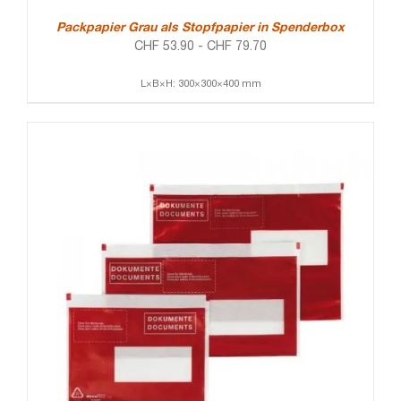
Packpapier Grau als Stopfpapier in Spenderbox
CHF
53.90
-
CHF
79.70
L×B×H: 300×300×400 mm