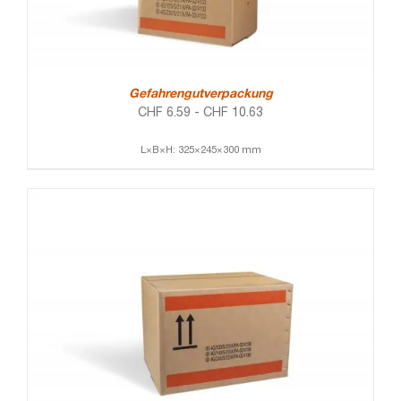
Gefahrengutverpackung
CHF
6.59
-
CHF
10.63
L×B×H: 325×245×300 mm