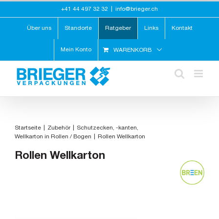
Zum
+41 44 497 32 32
|
info@brieger.ch
Inhalt
springen
Über uns
Standorte
Ratgeber
Links
Kontakt
Mein Konto
WARENKORB
Startseite
Zubehör
Schutzecken, -kanten
Wellkarton in Rollen / Bogen
Rollen Wellkarton
Rollen Wellkarton