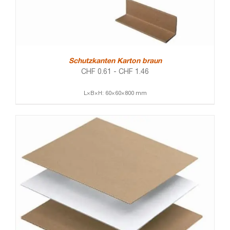
Schutzkanten Karton braun
CHF
0.61
-
CHF
1.46
L×B×H: 60×60×800 mm