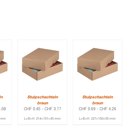
ln
Stulpschachteln
Stulpschachteln
braun
braun
.08
CHF
0.45
-
CHF
3.77
CHF
0.69
-
CHF
4.26
3 mm
L×B×H: 214×151×45 mm
L×B×H: 227×155×55 mm