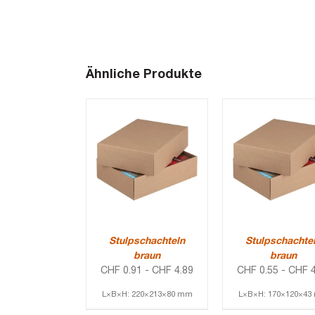
Ähnliche Produkte
Stulpschachteln
Stulpschachte
braun
braun
CHF
0.91
-
CHF
4.89
CHF
0.55
-
CHF
4
L×B×H: 220×213×80 mm
L×B×H: 170×120×4