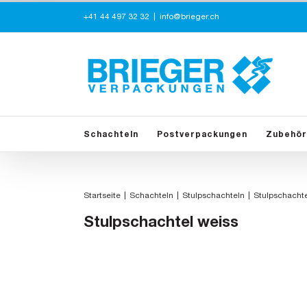
Zum
+41 44 497 32 32
|
info@brieger.ch
Inhalt
springen
Schachteln
Postverpackungen
Zubehör
Startseite
Schachteln
Stulpschachteln
Stulpschachte
Stulpschachtel weiss