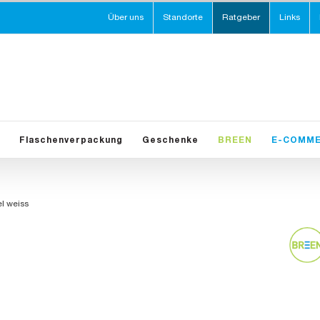
Über uns
Standorte
Ratgeber
Links
Flaschenverpackung
Geschenke
BREEN
E-COMM
l weiss