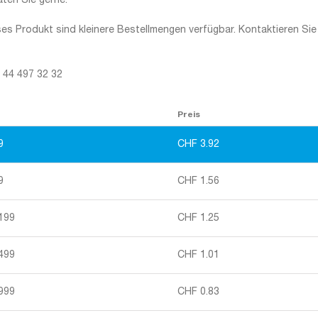
aten Sie gerne.
ses Produkt sind kleinere Bestellmengen verfügbar. Kontaktieren Sie
1 44 497 32 32
Preis
9
CHF
3.92
9
CHF
1.56
 199
CHF
1.25
 499
CHF
1.01
 999
CHF
0.83