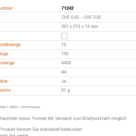
nummer:
71242
CHF
0.65
-
CHF
3.92
301 x 213 x 14 mm
stellmenge
10
enge
100
enmenge
4400
A4
kbar
Ja
ewicht
81 g
reite x Höhe = Innenmasse
hachteln weiss, Format A4, Versand zum Briefposttarif möglich
Produkt können Sie individuell bedrucken.