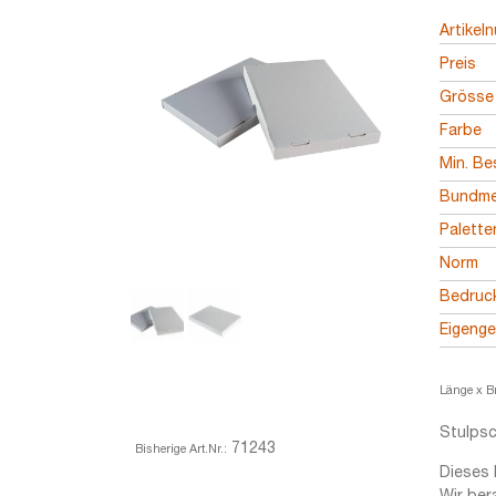
Artikel
Preis
Grösse
Farbe
Min. Be
Bundm
Palett
Norm
Bedruc
Eigeng
Länge x B
Stulpsc
71243
Bisherige Art.Nr.:
Dieses 