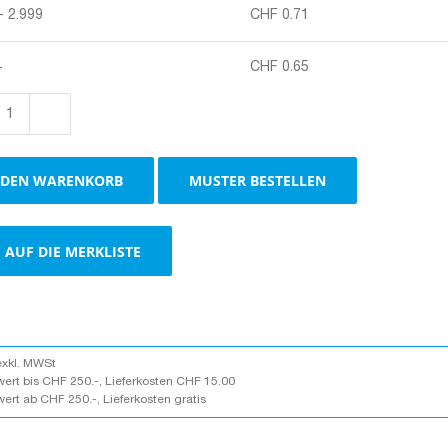
- 2.999
CHF
0.71
+
CHF
0.65
Stulpschachtel
weiss
Menge
 DEN WARENKORB
MUSTER BESTELLEN
AUF DIE MERKLISTE
exkl. MWSt
wert bis CHF 250.-, Lieferkosten CHF 15.00
wert ab CHF 250.-, Lieferkosten gratis