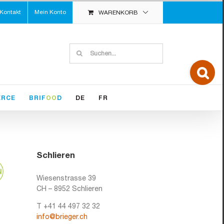
Kontakt
Mein Konto
WARENKORB
Suche
nach:
Toggle
Sliding
Bar
Area
ERCE
BRIF
OO
D
DE
FR
Schlieren
Wiesenstrasse 39
CH – 8952 Schlieren
T +41 44 497 32 32
info@brieger.ch