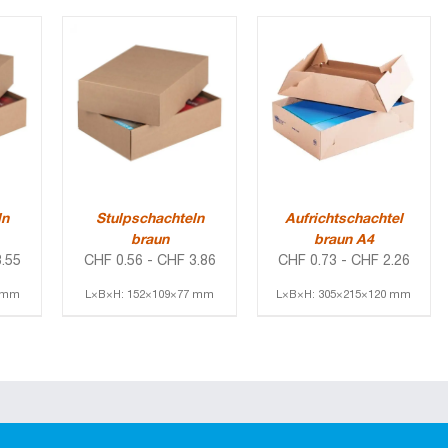
ln
Stulpschachteln
Aufrichtschachtel
braun
braun A4
.55
CHF
0.56
-
CHF
3.86
CHF
0.73
-
CHF
2.26
5 mm
L×B×H: 152×109×77 mm
L×B×H: 305×215×120 mm