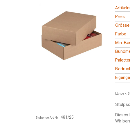
Artikel
Preis
Grösse
Farbe
Min. Be
Bundm
Palett
Bedruc
Eigeng
Länge x B
Stulpsc
Dieses 
481/25
Bisherige Art.Nr.:
Wir ber