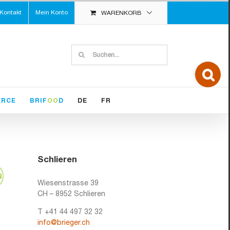
Kontakt
Mein Konto
WARENKORB
Suche
nach:
Toggle
Sliding
Bar
Area
ERCE
BRIF
OO
D
DE
FR
Schlieren
Wiesenstrasse 39
CH – 8952 Schlieren
T +41 44 497 32 32
info@brieger.ch