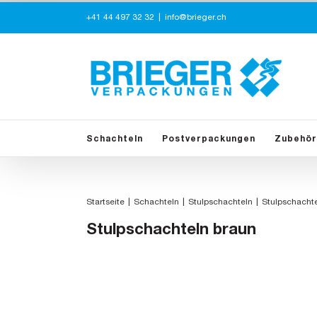
Zum
+41 44 497 32 32
|
info@brieger.ch
Inhalt
springen
Schachteln
Postverpackungen
Zubehör
Startseite
Schachteln
Stulpschachteln
Stulpschachte
Stulpschachteln braun