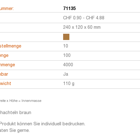
nummer:
71135
CHF
0.90
-
CHF
4.88
240 x 120 x 60 mm
stellmenge
10
enge
100
enmenge
4000
kbar
Ja
ewicht
110 g
reite x Höhe = Innenmasse
hachteln braun
Produkt können Sie individuell bedrucken.
aten Sie gerne.