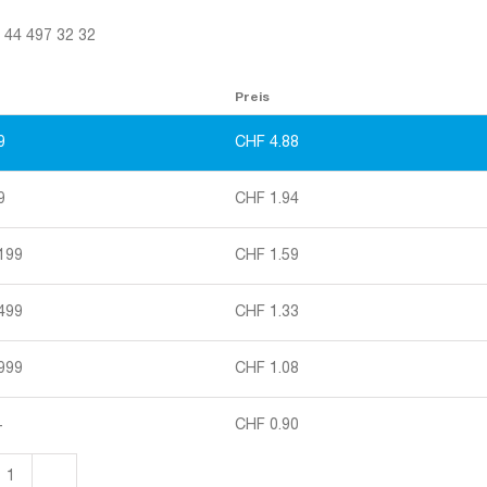
1 44 497 32 32
Preis
9
CHF
4.88
9
CHF
1.94
 199
CHF
1.59
 499
CHF
1.33
 999
CHF
1.08
+
CHF
0.90
Stulpschachteln