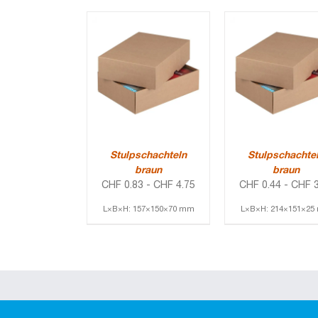
Stulpschachteln
Stulpschachte
braun
braun
CHF
0.83
-
CHF
4.75
CHF
0.44
-
CHF
3
L×B×H: 157×150×70 mm
L×B×H: 214×151×2