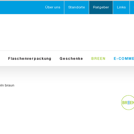
Über uns
Standorte
Ratgeber
Links
Flaschenverpackung
Geschenke
BREEN
E-COMM
ln braun