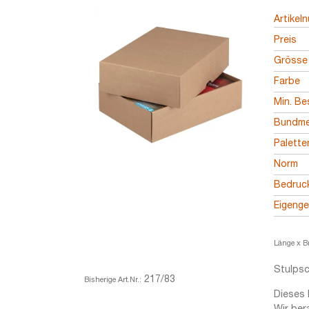
Artikel
Preis
Grösse
Farbe
Min. Be
Bundm
Palett
Norm
Bedruc
Eigeng
Länge x B
Stulpsc
217/83
Bisherige Art.Nr.:
Dieses 