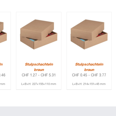
ln
Stulpschachteln
Stulpschachteln
braun
braun
.46
CHF
1.27
-
CHF
5.31
CHF
0.45
-
CHF
3.77
5 mm
L×B×H: 227×155×110 mm
L×B×H: 214×151×45 mm