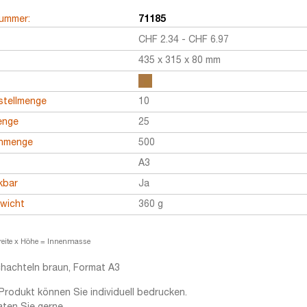
nummer:
71185
CHF
2.34
-
CHF
6.97
435 x 315 x 80 mm
stellmenge
10
enge
25
enmenge
500
A3
kbar
Ja
ewicht
360 g
reite x Höhe = Innenmasse
hachteln braun, Format A3
Produkt können Sie individuell bedrucken.