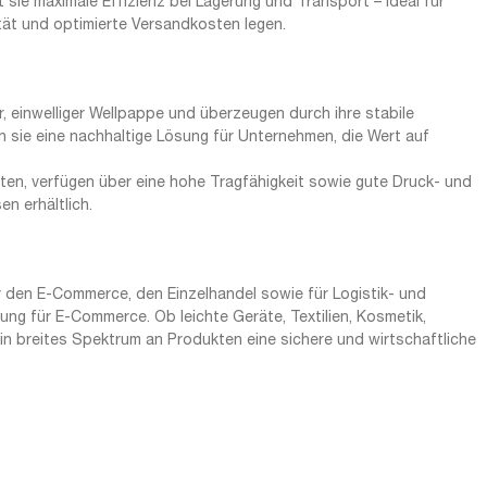
t sie maximale Effizienz bei Lagerung und Transport – ideal für
tät und optimierte Versandkosten legen.
einwelliger Wellpappe und überzeugen durch ihre stabile
n sie eine nachhaltige Lösung für Unternehmen, die Wert auf
chten, verfügen über eine hohe Tragfähigkeit sowie gute Druck- und
n erhältlich.
 den E-Commerce, den Einzelhandel sowie für Logistik- und
g für E-Commerce. Ob leichte Geräte, Textilien, Kosmetik,
ein breites Spektrum an Produkten eine sichere und wirtschaftliche