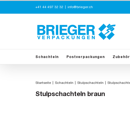
Zum
+41 44 497 32 32
|
info@brieger.ch
Inhalt
springen
Schachteln
Postverpackungen
Zubehör
Startseite
Schachteln
Stulpschachteln
Stulpschachte
Stulpschachteln braun