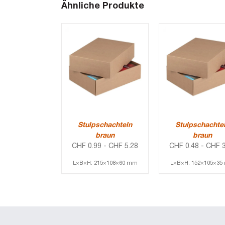
Ähnliche Produkte
Stulpschachteln
Stulpschachte
braun
braun
CHF
0.99
-
CHF
5.28
CHF
0.48
-
CHF
3
L×B×H: 215×108×60 mm
L×B×H: 152×105×3