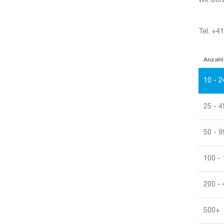
Wir ber
Tel. +4
Anzahl
10 - 2
25 - 4
50 - 9
100 -
200 -
500+