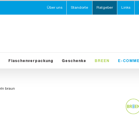
Über uns
Standorte
Ratgeber
Links
Flaschenverpackung
Geschenke
BREEN
E-COMM
ln braun