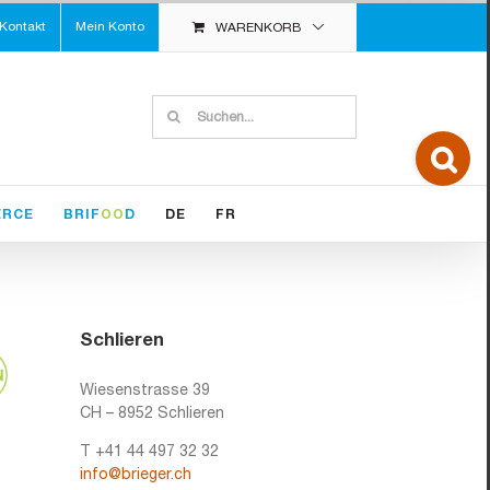
Kontakt
Mein Konto
WARENKORB
Suche
nach:
Toggle
Sliding
Bar
Area
ERCE
BRIF
OO
D
DE
FR
Schlieren
Wiesenstrasse 39
CH – 8952 Schlieren
T +41 44 497 32 32
info@brieger.ch