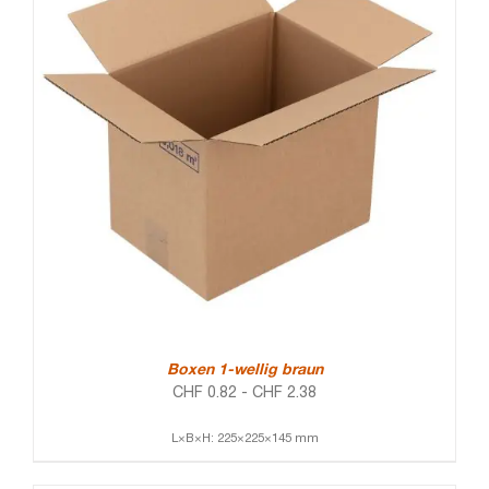
Boxen 1-wellig braun
CHF
0.82
-
CHF
2.38
L×B×H: 225×225×145 mm