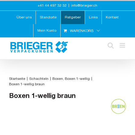
Zum
+41 44 497 32 32
|
info@brieger.ch
Inhalt
springen
Über uns
Standorte
Ratgeber
Links
Kontakt
Mein Konto
WARENKORB
Startseite
Schachteln
Boxen
Boxen 1-wellig
Boxen 1-wellig braun
Boxen 1-wellig braun