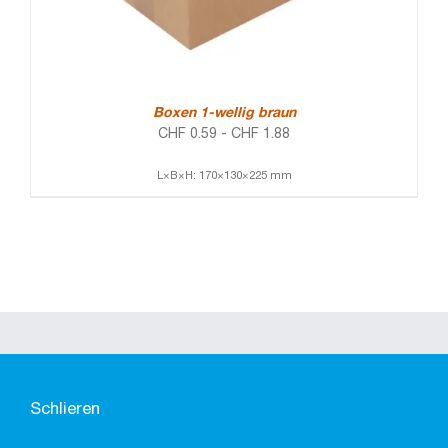
Boxen 1-wellig braun
CHF
0.59
-
CHF
1.88
L×B×H: 170×130×225 mm
Schlieren