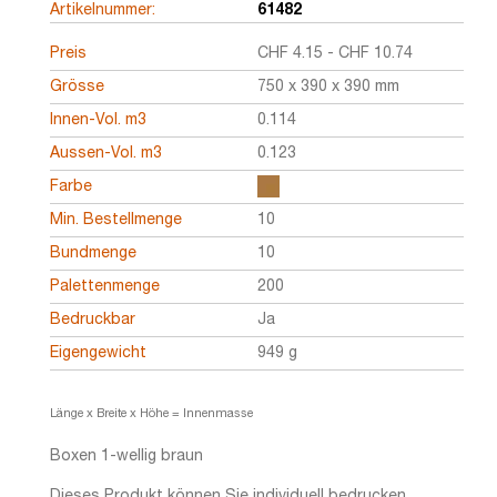
Artikelnummer:
61482
Preis
CHF
4.15
-
CHF
10.74
Grösse
750 x 390 x 390 mm
Innen-Vol. m3
0.114
Aussen-Vol. m3
0.123
Farbe
Min. Bestellmenge
10
Bundmenge
10
Palettenmenge
200
Bedruckbar
Ja
Eigengewicht
949 g
Länge x Breite x Höhe = Innenmasse
Boxen 1-wellig braun
Dieses Produkt können Sie individuell bedrucken.