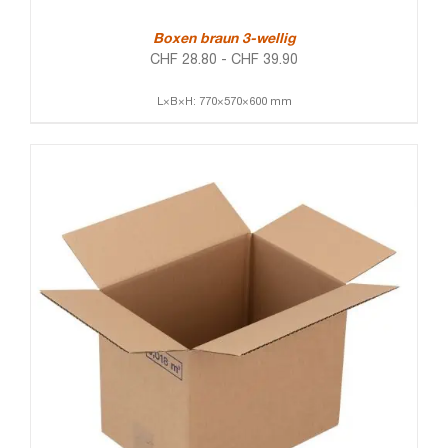
Boxen braun 3-wellig
CHF
28.80
-
CHF
39.90
L×B×H: 770×570×600 mm