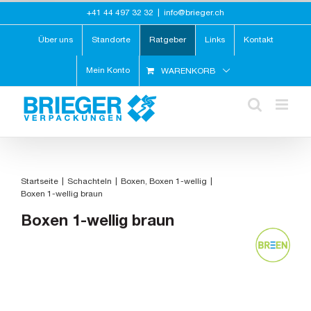
Zum
+41 44 497 32 32
|
info@brieger.ch
Inhalt
springen
Über uns
Standorte
Ratgeber
Links
Kontakt
Mein Konto
WARENKORB
Startseite
Schachteln
Boxen
Boxen 1-wellig
Boxen 1-wellig braun
Boxen 1-wellig braun