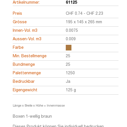
Artikelnummer:
61125
Preis
CHF
0.74
-
CHF
2.23
Grösse
195 x 145 x 265 mm
Innen-Vol. m3
0.0075
Aussen-Vol. m3
0.009
Farbe
Min. Bestellmenge
25
Bundmenge
25
Palettenmenge
1250
Bedruckbar
Ja
Eigengewicht
125 g
Länge x Breite x Höhe = Innenmasse
Boxen 1-wellig braun
Dieses Produkt können Sie individuell bedrucken.