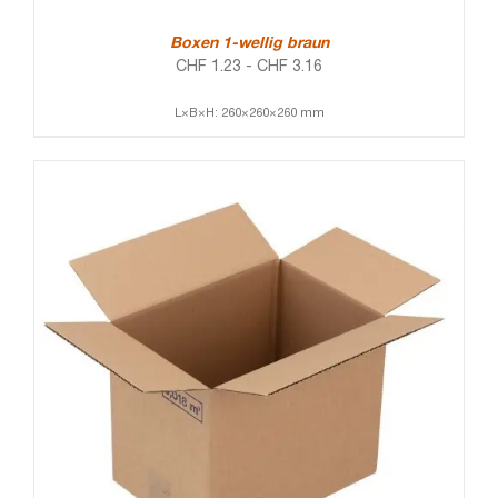
Boxen 1-wellig braun
CHF
1.23
-
CHF
3.16
L×B×H: 260×260×260 mm