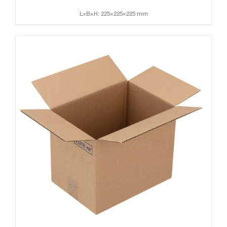
L×B×H: 225×225×225 mm