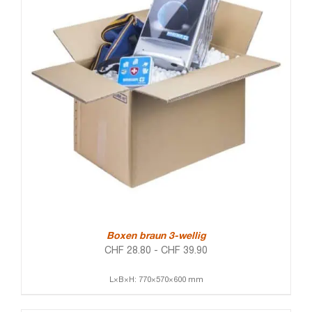
Boxen braun 3-wellig
CHF
28.80
-
CHF
39.90
L×B×H: 770×570×600 mm