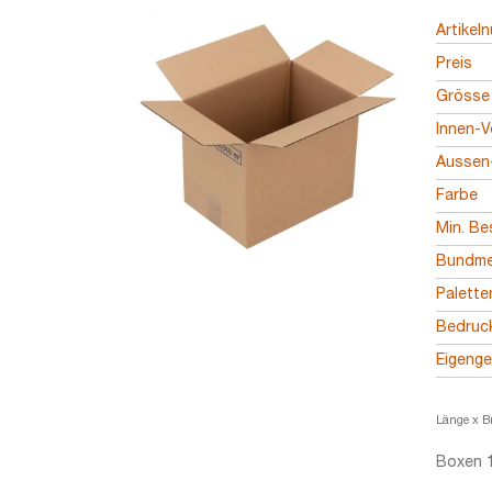
Artikel
Preis
Grösse
Innen-V
Aussen-
Farbe
Min. Be
Bundm
Palett
Bedruc
Eigeng
Länge x B
Boxen 1