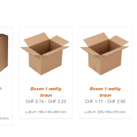
-
Boxen 1-wellig
Boxen 1-wellig
braun
braun
CHF
0.74
-
CHF
2.23
CHF
1.11
-
CHF
2.90
L×B×H: 195×145×265 mm
L×B×H: 235×195×315 mm
00 mm