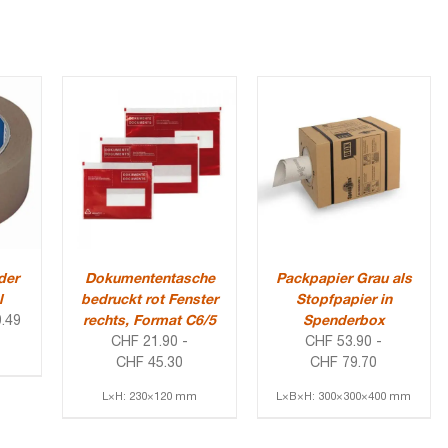
der
Dokumententasche
Packpapier Grau als
l
bedruckt rot Fenster
Stopfpapier in
.49
rechts, Format C6/5
Spenderbox
CHF
21.90
-
CHF
53.90
-
CHF
45.30
CHF
79.70
L×H: 230×120 mm
L×B×H: 300×300×400 mm