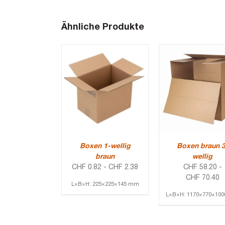
Ähnliche Produkte
Boxen 1-wellig
Boxen braun 3
braun
wellig
CHF
0.82
-
CHF
2.38
CHF
58.20
-
CHF
70.40
L×B×H: 225×225×145 mm
L×B×H: 1170×770×10