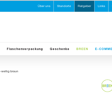
Über uns
Standorte
Ratgeber
Links
Flaschenverpackung
Geschenke
BREEN
E-COMM
-wellig braun