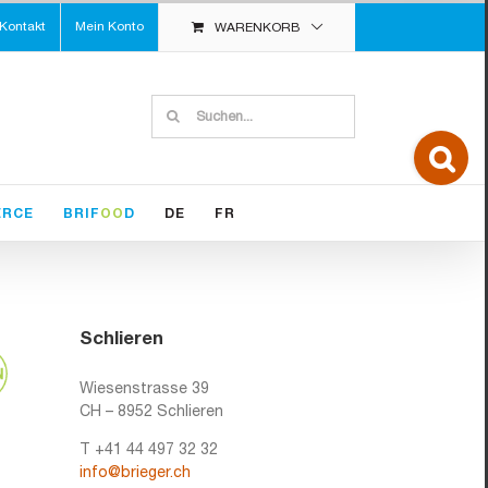
Kontakt
Mein Konto
WARENKORB
Suche
nach:
Toggle
Sliding
Bar
Area
ERCE
BRIF
OO
D
DE
FR
Schlieren
Wiesenstrasse 39
CH – 8952 Schlieren
T +41 44 497 32 32
info@brieger.ch