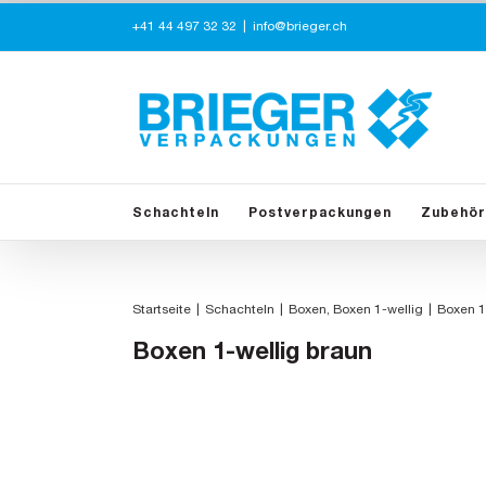
Zum
+41 44 497 32 32
|
info@brieger.ch
Inhalt
springen
Schachteln
Postverpackungen
Zubehör
Startseite
Schachteln
Boxen
Boxen 1-wellig
Boxen 1
Boxen 1-wellig braun