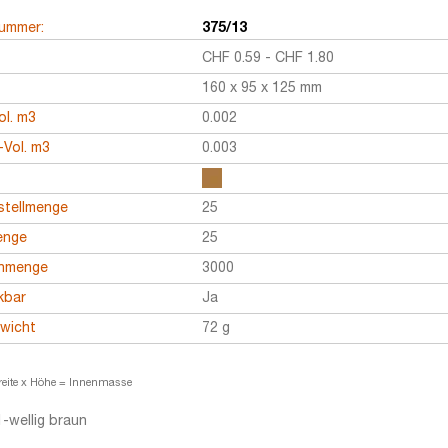
nummer:
375/13
CHF
0.59
-
CHF
1.80
160 x 95 x 125 mm
ol. m3
0.002
Vol. m3
0.003
stellmenge
25
enge
25
enmenge
3000
kbar
Ja
ewicht
72 g
reite x Höhe = Innenmasse
-wellig braun