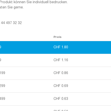
Produkt können Sie individuell bedrucken.
aten Sie gerne.
1 44 497 32 32
Preis
9
CHF
1.80
9
CHF
1.16
 199
CHF
0.86
 299
CHF
0.69
 499
CHF
0.63