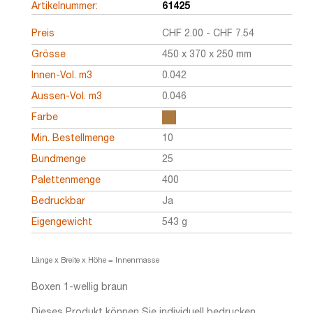
Artikelnummer:
61425
Preis
CHF
2.00
-
CHF
7.54
Grösse
450 x 370 x 250 mm
Innen-Vol. m3
0.042
Aussen-Vol. m3
0.046
Farbe
Min. Bestellmenge
10
Bundmenge
25
Palettenmenge
400
Bedruckbar
Ja
Eigengewicht
543 g
Länge x Breite x Höhe = Innenmasse
Boxen 1-wellig braun
Dieses Produkt können Sie individuell bedrucken.