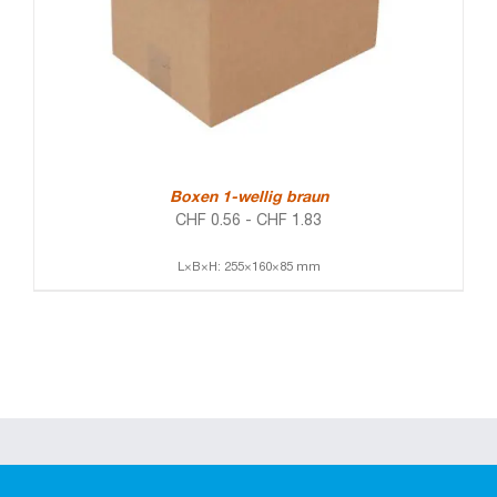
Boxen 1-wellig braun
CHF
0.56
-
CHF
1.83
L×B×H: 255×160×85 mm