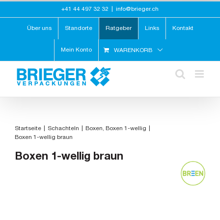
Zum
+41 44 497 32 32
|
info@brieger.ch
Inhalt
springen
Über uns
Standorte
Ratgeber
Links
Kontakt
Mein Konto
WARENKORB
Startseite
Schachteln
Boxen
Boxen 1-wellig
Boxen 1-wellig braun
Boxen 1-wellig braun