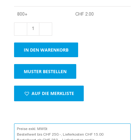
800+
CHF
2.00
Boxen
1-
wellig
IN DEN WARENKORB
braun
Menge
MUSTER BESTELLEN
AUF DIE MERKLISTE
Preise exkl. MWSt
Bestellwert bis CHF 250.-, Lieferkosten CHF 15.00