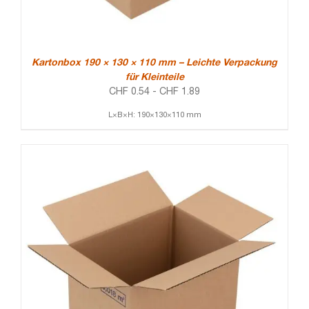
Kartonbox 190 × 130 × 110 mm – Leichte Verpackung
für Kleinteile
CHF
0.54
-
CHF
1.89
L×B×H: 190×130×110 mm