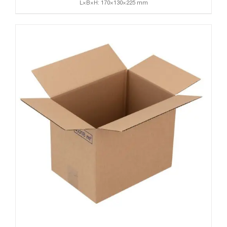
L×B×H: 170×130×225 mm