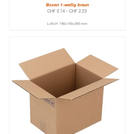
Boxen 1-wellig braun
CHF
0.74
-
CHF
2.23
L×B×H: 195×145×265 mm