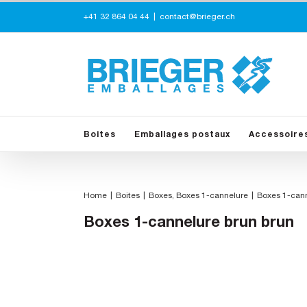
Skip
+41 32 864 04 44
|
contact@brieger.ch
to
content
Boites
Emballages postaux
Accessoire
Home
Boites
Boxes
Boxes 1-cannelure
Boxes 1-cann
Boxes 1-cannelure brun brun