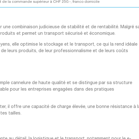
 de la commande supérieur à CHF 250.-, franco domicile
une combinaison judicieuse de stabilité et de rentabilité. Malgré s
 produits et permet un transport sécurisé et économique.
ens, elle optimise le stockage et le transport, ce qui la rend idéale
 de leurs produits, de leur professionnalisme et de leurs coûts
mple cannelure de haute qualité et se distingue par sa structure
urable pour les entreprises engagées dans des pratiques
er, il offre une capacité de charge élevée, une bonne résistance à l
tes tailles.
te au détail, la logistique et le transport, notamment pour le e-