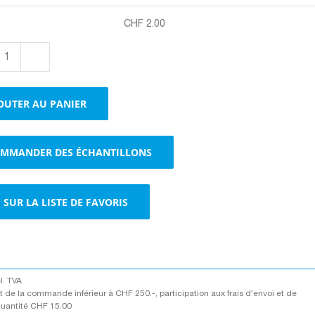
CHF
2.00
quantité
de
Boxes
OUTER AU PANIER
1-
cannelure
brun
MMANDER DES ÉCHANTILLONS
brun
SUR LA LISTE DE FAVORIS
cl. TVA
 de la commande inférieur à CHF 250.-, participation aux frais d'envoi et de
quantité CHF 15.00