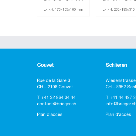
L×l×H: 170×105×100 mm
L×l×H: 235×195×31
Couvet
Schlieren
Rue de la Gare 3
Wiesenstrasse
CH – 2108 Couvet
CH – 8952 Schl
T
+41 32 864 04 44
T
+41 44 497 3
contact@brieger.ch
info@brieger.c
Plan d’accès
Plan d’accès