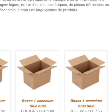
agers légers, de textiles, de cosmétiques, de pièces détachées ou
et économique pour une large gamme de produits.
ure
Boxes 1-cannelure
Boxes 1-cannelure
brun brun
brun brun
.90
CHF
0.97
-
CHF
2.69
CHF
0.60
-
CHF
1.97