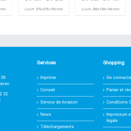
5 mm
L×l×H: 275×275×155 mm
L×l×H: 260×130×140 mm
Services
Shopping
 39
Imprimer
Se connecter
ieren
Conseil
Panier et réc
2 32
h
Service de livraison
Conditions 
News
Impressum e
légale
Téléchargements