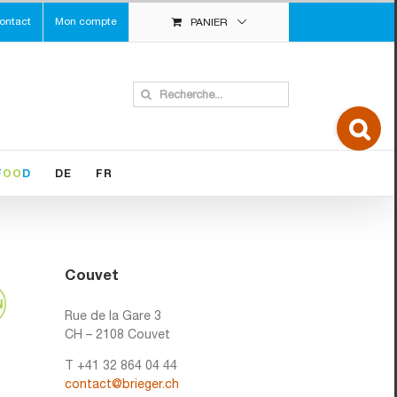
ontact
Mon compte
PANIER
Search
for:
Toggle
Sliding
Bar
Area
F
OO
D
DE
FR
Couvet
Rue de la Gare 3
CH – 2108 Couvet
T +41 32 864 04 44
contact@brieger.ch