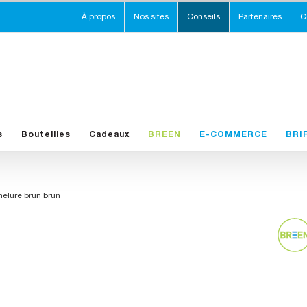
À propos
Nos sites
Conseils
Partenaires
C
s
Bouteilles
Cadeaux
BREEN
E-COMMERCE
BRI
elure brun brun