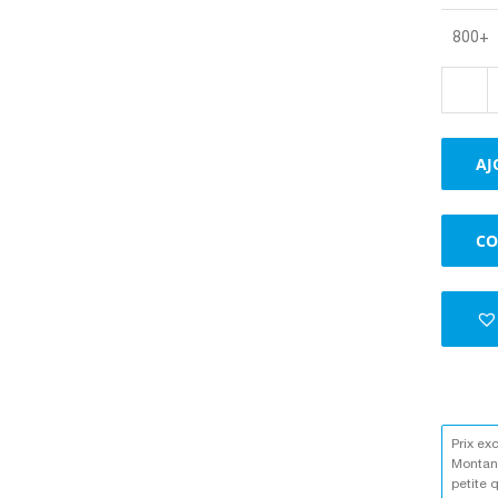
800+
AJ
CO
Prix ex
Montant
petite 