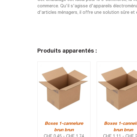
commerce. Qu'il s'agisse d'appareils électromén
d'articles ménagers, il offre une solution sûre 
Produits apparentés :
Boxes 1-cannelure
Boxes 1-cannel
brun brun
brun brun
CHF
0.45
-
CHF
1.74
CHF
1.11
-
CHF
2