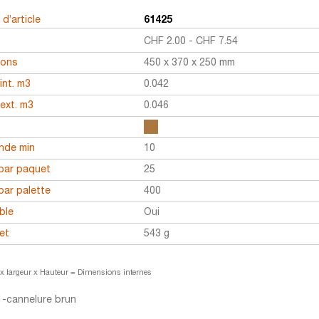
d’article
61425
CHF
2.00
-
CHF
7.54
ions
450 x 370 x 250 mm
int. m3
0.042
ext. m3
0.046
r
de min
10
par paquet
25
par palette
400
ble
Oui
et
543 g
x largeur x Hauteur = Dimensions internes
-cannelure brun