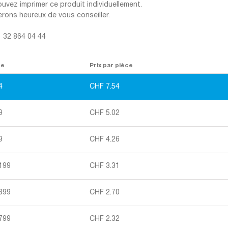
uvez imprimer ce produit individuellement.
rons heureux de vous conseiller.
1 32 864 04 44
re
Prix par pièce
4
CHF
7.54
9
CHF
5.02
9
CHF
4.26
 199
CHF
3.31
 399
CHF
2.70
 799
CHF
2.32