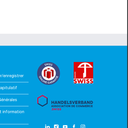
/enregistrer
apitulatif
Générales
t information