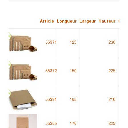
Article
Longueur
Largeur
Hauteur
Qual
55371
125
230
55372
150
225
55381
165
210
55365
170
225