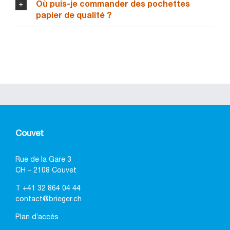
Où puis-je commander des pochettes
papier de qualité ?
Couvet
Rue de la Gare 3
CH – 2108 Couvet
T
+41 32 864 04 44
contact@brieger.ch
Plan d’accès