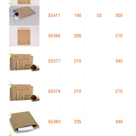
55411
190
50
300
g
55366
200
275
55377
210
345
55374
210
275
55383
235
340