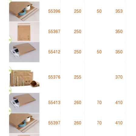
55396
250
50
353
g
55367
250
350
55412
250
50
350
g
55376
255
370
55413
260
70
410
g
55397
260
70
410
g