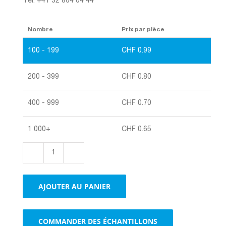
Tél. +41 32 864 04 44
Nombre
Prix par pièce
100 - 199
CHF
0.99
200 - 399
CHF
0.80
400 - 999
CHF
0.70
1 000+
CHF
0.65
quantité
de
Enveloppes
AJOUTER AU PANIER
en
papier
brun
COMMANDER DES ÉCHANTILLONS
–