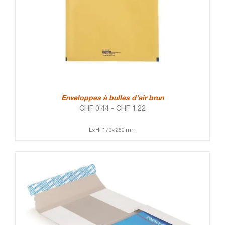
Enveloppes à bulles d’air brun
CHF
0.44
-
CHF
1.22
L×H: 170×260 mm