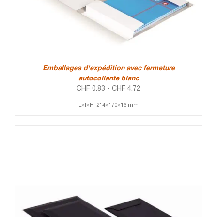
Emballages d'expédition avec fermeture
autocollante blanc
CHF
0.83
-
CHF
4.72
L×l×H: 214×170×16 mm