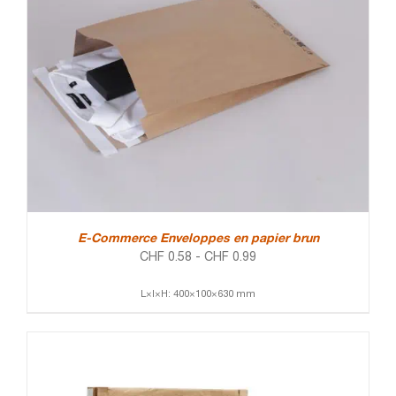
E-Commerce Enveloppes en papier brun
CHF
0.58
-
CHF
0.99
L×l×H: 400×100×630 mm