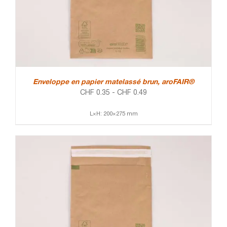
Enveloppe en papier matelassé brun, aroFAIR®
CHF
0.35
-
CHF
0.49
L×H: 200×275 mm