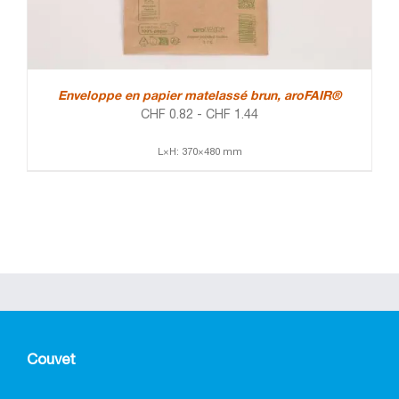
Enveloppe en papier matelassé brun, aroFAIR®
CHF
0.82
-
CHF
1.44
L×H: 370×480 mm
Couvet