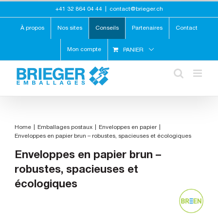
Skip
+41 32 864 04 44
|
contact@brieger.ch
to
content
À propos
Nos sites
Conseils
Partenaires
Contact
Mon compte
PANIER
Home
Emballages postaux
Enveloppes en papier
Enveloppes en papier brun – robustes, spacieuses et écologiques
Enveloppes en papier brun –
robustes, spacieuses et
écologiques