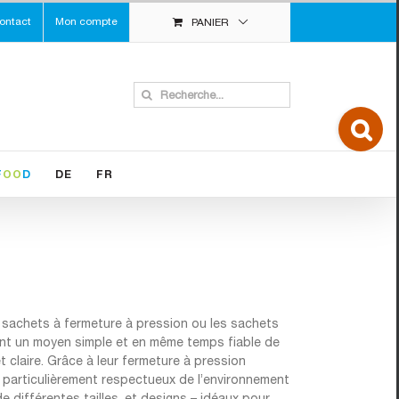
ontact
Mon compte
PANIER
Search
for:
Toggle
Slidin
Bar
Area
F
OO
D
DE
FR
les sachets à fermeture à pression ou les sachets
rent un moyen simple et en même temps fiable de
 claire. Grâce à leur fermeture à pression
nd particulièrement respectueux de l’environnement