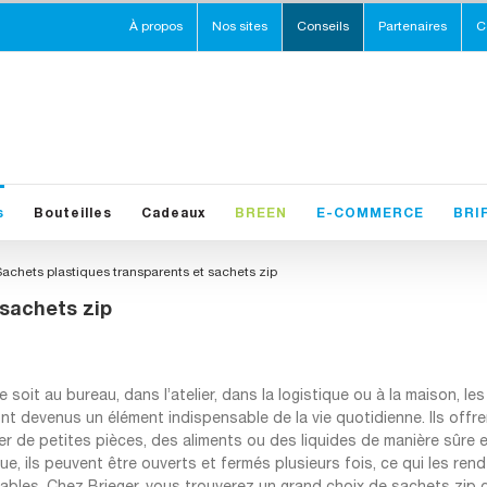
À propos
Nos sites
Conseils
Partenaires
C
s
Bouteilles
Cadeaux
BREEN
E-COMMERCE
BRI
achets plastiques transparents et sachets zip
 sachets zip
 soit au bureau, dans l’atelier, dans la logistique ou à la maison, 
ont devenus un élément indispensable de la vie quotidienne. Ils off
r de petites pièces, des aliments ou des liquides de manière sûre et
ue, ils peuvent être ouverts et fermés plusieurs fois, ce qui les re