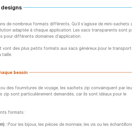
t designs
s de nombreux formats différents. Qu’il s’agisse de mini-sachets z
 solution adaptée à chaque application. Les sacs transparents sont pa
s pour différents domaines d’application.
vont des plus petits formats aux sacs généreux pour le transport d
taille.
chaque besoin
age ou des fournitures de voyage, les sachets zip convainquent par le
hets zip sont particulièrement demandés, car ils sont idéaux pour le
ents formats :
m) :
Pour les bijoux, les pièces de monnaie, les vis ou les échantillo