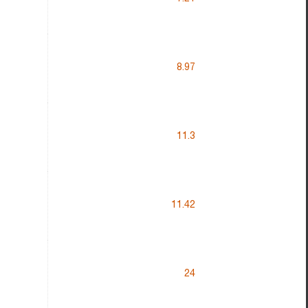
8.97
11.3
11.42
24