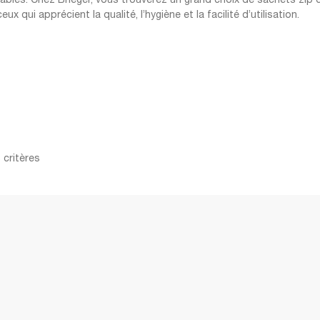
ables. Chez Brieger, vous trouverez un grand choix de sachets zip de
eux qui apprécient la qualité, l’hygiène et la facilité d’utilisation.
 critères