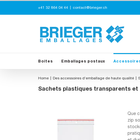
Skip
+41 32 864 04 44
|
contact@brieger.ch
to
content
Boites
Emballages postaux
Accessoire
Home
Des accessoires d’emballage de haute qualité
S
Sachets plastiques transparents et
Que ce
zip s
stocke
pratiq