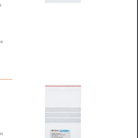
s
de
en