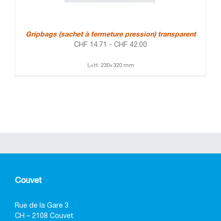
Gripbags (sachet à fermeture pression) transparent
CHF
14.71
-
CHF
42.00
L×H: 230×320 mm
Couvet
Rue de la Gare 3
CH – 2108 Couvet