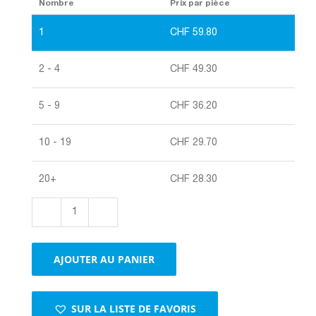
Nombre
Prix par pièce
1
CHF
59.80
2 - 4
CHF
49.30
5 - 9
CHF
36.20
10 - 19
CHF
29.70
20+
CHF
28.30
quantité
de
Sachets
AJOUTER AU PANIER
à
bulles
d'air
SUR LA LISTE DE FAVORIS
non