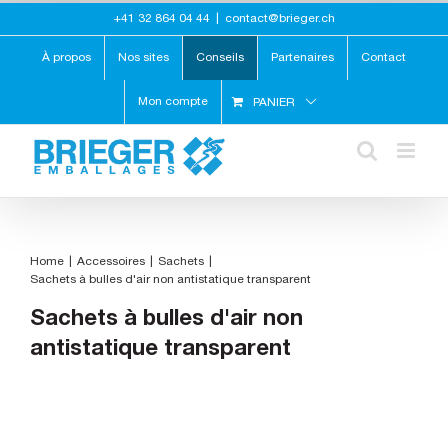
Skip
+41 32 864 04 44
|
contact@brieger.ch
to
content
À propos
Nos sites
Conseils
Partenaires
Contact
Mon compte
PANIER
Home
Accessoires
Sachets
Sachets à bulles d'air non antistatique transparent
Sachets à bulles d'air non
antistatique transparent