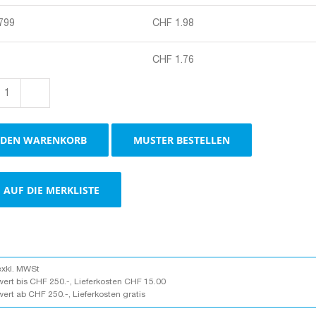
 799
CHF
1.98
CHF
1.76
Boxen
1-
wellig
 DEN WARENKORB
MUSTER BESTELLEN
braun
Menge
AUF DIE MERKLISTE
exkl. MWSt
wert bis CHF 250.-, Lieferkosten CHF 15.00
wert ab CHF 250.-, Lieferkosten gratis