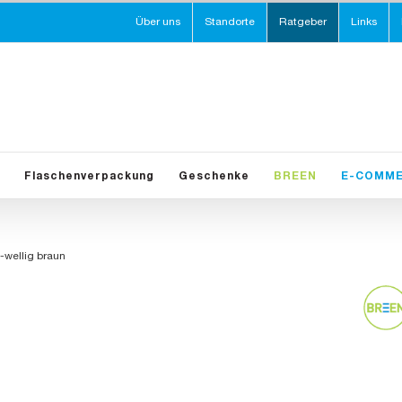
Über uns
Standorte
Ratgeber
Links
Flaschenverpackung
Geschenke
BREEN
E-COMM
-wellig braun