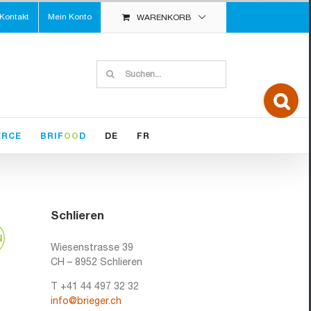
Kontakt
Mein Konto
WARENKORB
Suche
nach:
Toggle
Sliding
Bar
Area
ERCE
BRIF
OO
D
DE
FR
Schlieren
Wiesenstrasse 39
CH – 8952 Schlieren
T +41 44 497 32 32
info@brieger.ch