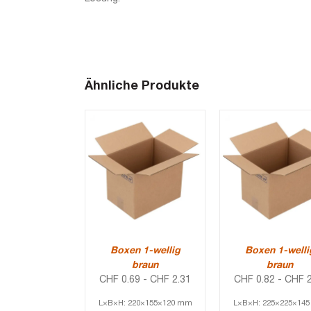
Ähnliche Produkte
Boxen 1-wellig
Boxen 1-welli
braun
braun
CHF
0.69
-
CHF
2.31
CHF
0.82
-
CHF
2
L×B×H: 220×155×120 mm
L×B×H: 225×225×14