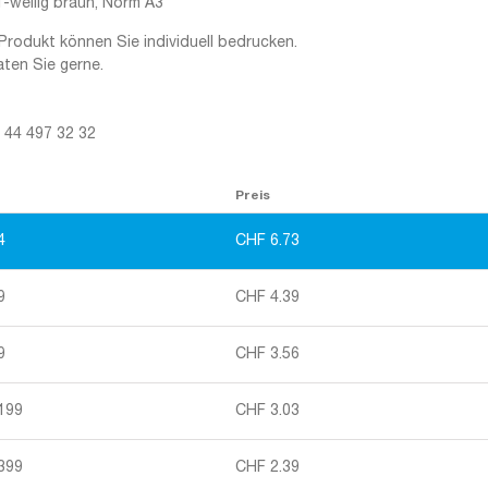
-wellig braun, Norm A3
Produkt können Sie individuell bedrucken.
aten Sie gerne.
1 44 497 32 32
Preis
4
CHF
6.73
9
CHF
4.39
9
CHF
3.56
 199
CHF
3.03
 399
CHF
2.39