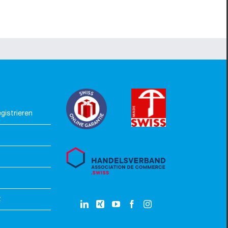
gistrieren
z