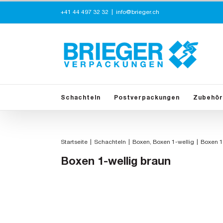
Zum
+41 44 497 32 32
|
info@brieger.ch
Inhalt
springen
Schachteln
Postverpackungen
Zubehör
Startseite
Schachteln
Boxen
Boxen 1-wellig
Boxen 1
Boxen 1-wellig braun