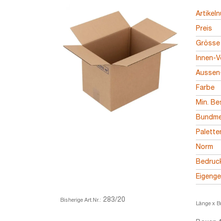
Artikel
Preis
Grösse
Innen-V
Aussen-
Farbe
Min. Be
Bundm
Palett
Norm
Bedruc
Eigeng
283/20
Bisherige Art.Nr.:
Länge x B