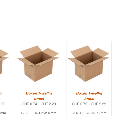
g
Boxen 1-wellig
Boxen 1-wellig
braun
braun
.38
CHF
0.74
-
CHF
2.23
CHF
0.73
-
CHF
2.22
5 mm
L×B×H: 195×145×265 mm
L×B×H: 210×210×150 mm