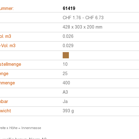
nummer:
61419
CHF
1.76
-
CHF
6.73
428 x 303 x 200 mm
ol. m3
0.026
Vol. m3
0.029
stellmenge
10
enge
25
enmenge
400
A3
kbar
Ja
ewicht
393 g
reite x Höhe = Innenmasse