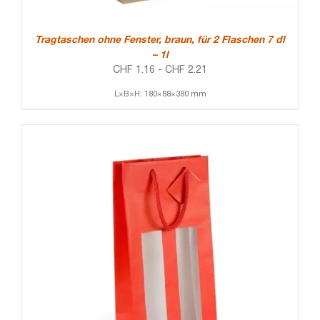
Tragtaschen ohne Fenster, braun, für 2 Flaschen 7 dl
– 1l
CHF
1.16
-
CHF
2.21
L×B×H: 180×88×380 mm