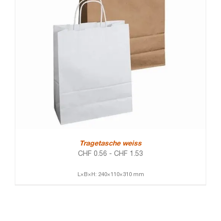
Tragetasche weiss
CHF
0.56
-
CHF
1.53
L×B×H: 240×110×310 mm