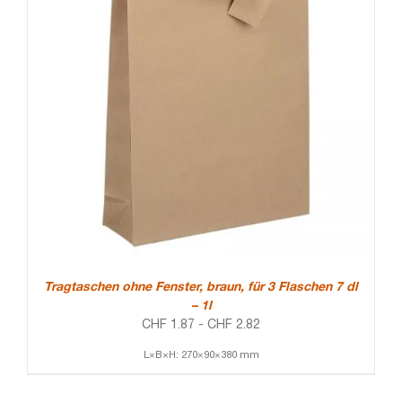
Tragtaschen ohne Fenster, braun, für 3 Flaschen 7 dl
– 1l
CHF
1.87
-
CHF
2.82
L×B×H: 270×90×380 mm