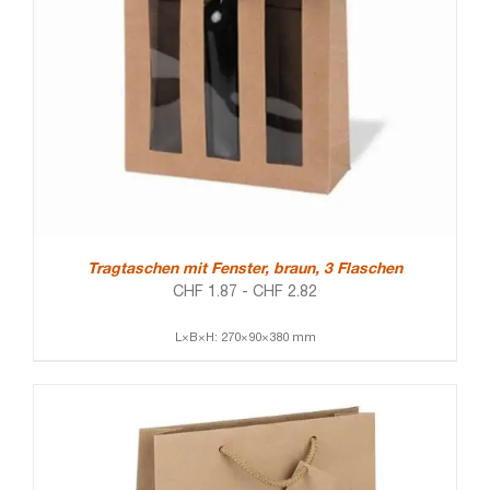
Tragtaschen mit Fenster, braun, 3 Flaschen
CHF
1.87
-
CHF
2.82
L×B×H: 270×90×380 mm