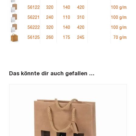
56122
320
140
420
100 g/m2
56221
240
110
310
100 g/m2
56222
320
140
420
100 g/m2
56125
260
175
245
70 g/m2
Das könnte dir auch gefallen …