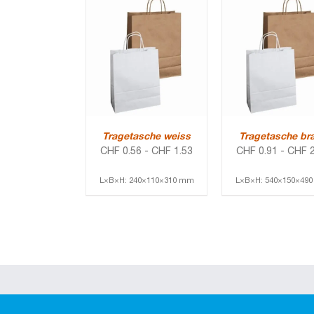
Tragetasche weiss
Tragetasche br
CHF
0.56
-
CHF
1.53
CHF
0.91
-
CHF
2
L×B×H: 240×110×310 mm
L×B×H: 540×150×49