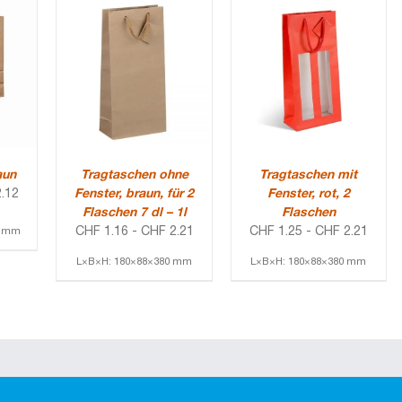
aun
Tragtaschen ohne
Tragtaschen mit
.12
Fenster, braun, für 2
Fenster, rot, 2
Flaschen 7 dl – 1l
Flaschen
CHF
1.16
-
CHF
2.21
CHF
1.25
-
CHF
2.21
0 mm
L×B×H: 180×88×380 mm
L×B×H: 180×88×380 mm