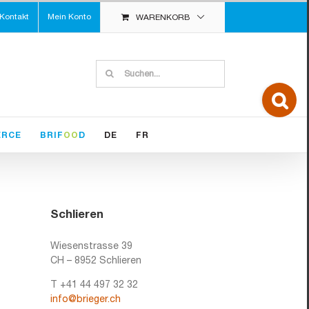
Kontakt
Mein Konto
WARENKORB
Suche
nach:
Toggle
Sliding
Bar
Area
ERCE
BRIF
OO
D
DE
FR
Schlieren
Wiesenstrasse 39
CH – 8952 Schlieren
T +41 44 497 32 32
info@brieger.ch