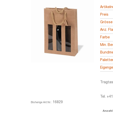
Artikel
Preis
Grösse
Anz. Fl
Farbe
Min. Be
Bundm
Palett
Eigeng
Tragtas
Tel. +4
16829
Bisherige Art.Nr.:
Anzahl