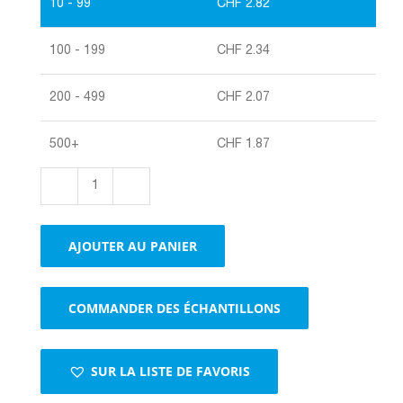
10 - 99
CHF
2.82
100 - 199
CHF
2.34
200 - 499
CHF
2.07
500+
CHF
1.87
quantité
de
Cornets
AJOUTER AU PANIER
en
papier
avec
COMMANDER DES ÉCHANTILLONS
fenêtre
brun
SUR LA LISTE DE FAVORIS