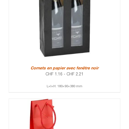
Cornets en papier avec fenêtre noir
CHF
1.16
-
CHF
2.21
L×l×H: 180×90×380 mm