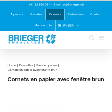
Skip
+41 32 864 04 44
|
contact@brieger.ch
to
content
À propos
Nos sites
Conseils
Partenaires
Contact
Mon compte
PANIER
Home
Bouteilles
Sacs en papier
Cornets en papier avec fenêtre brun
Cornets en papier avec fenêtre brun