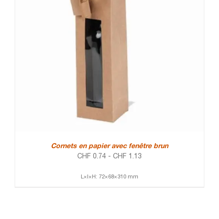
Cornets en papier avec fenêtre brun
CHF
0.74
-
CHF
1.13
L×l×H: 72×68×310 mm