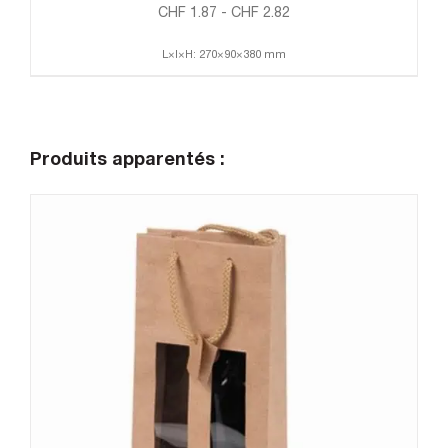
CHF
1.87
-
CHF
2.82
L×l×H: 270×90×380 mm
Produits apparentés :