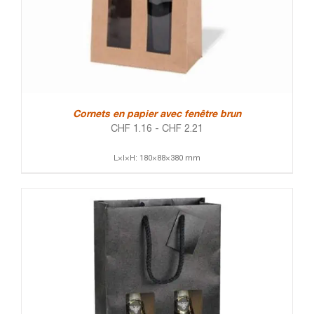
Cornets en papier avec fenêtre brun
CHF
1.16
-
CHF
2.21
L×l×H: 180×88×380 mm