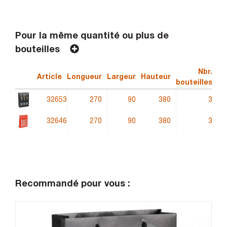
Pour la même quantité ou plus de
bouteilles
Nbr.
Article
Longueur
Largeur
Hauteur
Qu
bouteilles
32653
270
90
380
3
32646
270
90
380
3
Recommandé pour vous :