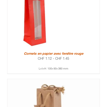
Cornets en papier avec fenêtre rouge
CHF
1.12
-
CHF
1.45
L×l×H: 100×90×380 mm