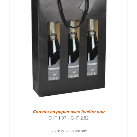
Cornets en papier avec fenêtre noir
CHF
1.87
-
CHF
2.82
L×l×H: 270×90×380 mm