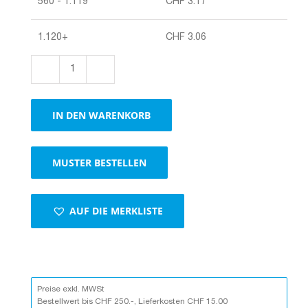
560 - 1.119
CHF
3.17
1.120+
CHF
3.06
Postversandverpackung
VinoPac
weiss
IN DEN WARENKORB
Menge
MUSTER BESTELLEN
AUF DIE MERKLISTE
Preise exkl. MWSt
Bestellwert bis CHF 250.-, Lieferkosten CHF 15.00