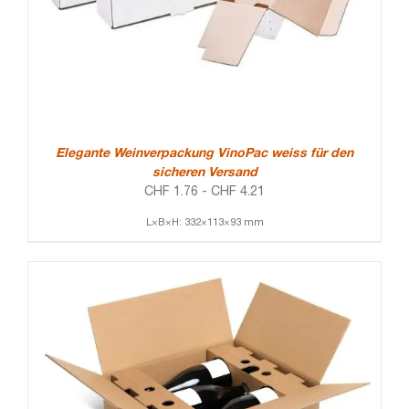
Elegante Weinverpackung VinoPac weiss für den
sicheren Versand
CHF
1.76
-
CHF
4.21
L×B×H: 332×113×93 mm