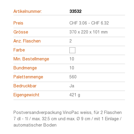
Artikelnummer:
33532
Preis
CHF
3.06
-
CHF
6.32
Grösse
370 x 220 x 101 mm
Anz. Flaschen
2
Farbe
Min. Bestellmenge
10
Bundmenge
10
Palettenmenge
560
Bedruckbar
Ja
Eigengewicht
421 g
Postversandverpackung VinoPac weiss, für 2 Flaschen
7 dl - 1l / max. 32.5 cm und max. Ø 9 cm / mit 1 Einlage /
automatischer Boden