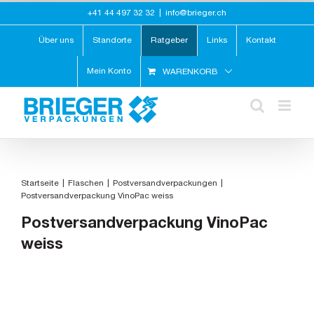
Zum
+41 44 497 32 32
|
info@brieger.ch
Inhalt
springen
Über uns
Standorte
Ratgeber
Links
Kontakt
Mein Konto
WARENKORB
Startseite
Flaschen
Postversandverpackungen
Postversandverpackung VinoPac weiss
Postversandverpackung VinoPac
weiss