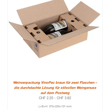
Weinverpackung VinoPac braun für zwei Flaschen –
die durchdachte Lösung für stilvollen Weingenuss
auf dem Postweg
CHF
2.20
-
CHF
3.82
L×B×H: 370×220×101 mm