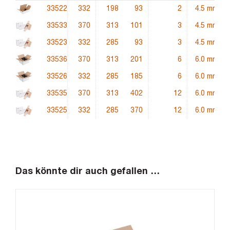
33522
332
198
93
2
4.5 mm
33533
370
313
101
3
4.5 mm
33523
332
285
93
3
4.5 mm
33536
370
313
201
6
6.0 mm
33526
332
285
185
6
6.0 mm
33535
370
313
402
12
6.0 mm
33525
332
285
370
12
6.0 mm
Das könnte dir auch gefallen …