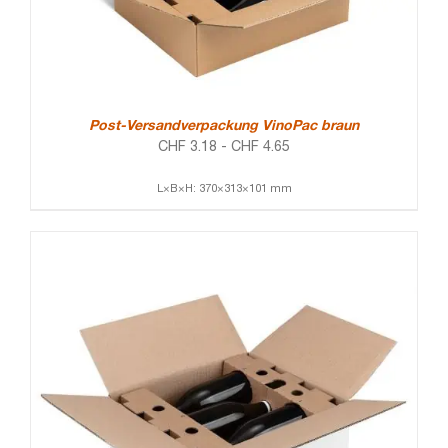
Post-Versandverpackung VinoPac braun
CHF
3.18
-
CHF
4.65
L×B×H: 370×313×101 mm