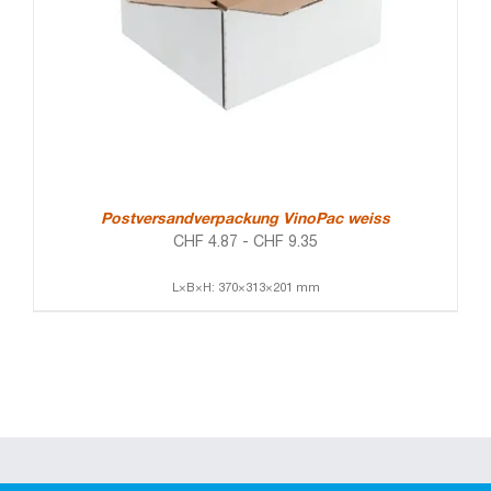
Postversandverpackung VinoPac weiss
CHF
4.87
-
CHF
9.35
L×B×H: 370×313×201 mm