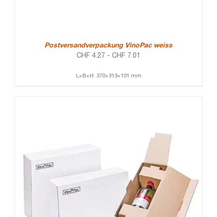
Postversandverpackung VinoPac weiss
CHF
4.27
-
CHF
7.01
L×B×H: 370×313×101 mm