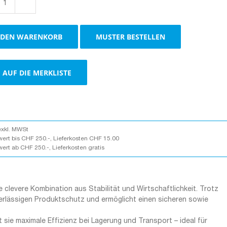
Postversandverpackung
VinoPac
weiss
 DEN WARENKORB
MUSTER BESTELLEN
Menge
AUF DIE MERKLISTE
exkl. MWSt
wert bis CHF 250.-, Lieferkosten CHF 15.00
wert ab CHF 250.-, Lieferkosten gratis
 clevere Kombination aus Stabilität und Wirtschaftlichkeit. Trotz
erlässigen Produktschutz und ermöglicht einen sicheren sowie
t sie maximale Effizienz bei Lagerung und Transport – ideal für