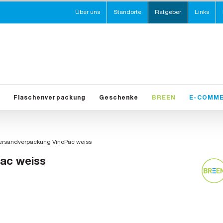
Über uns
Standorte
Ratgeber
Links
Flaschenverpackung
Geschenke
BREEN
E-COMM
ersandverpackung VinoPac weiss
ac weiss