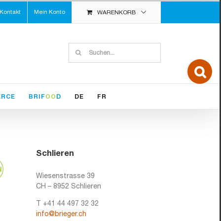
Kontakt
Mein Konto
WARENKORB
Suche
nach:
Toggle
Sliding
Bar
Area
ERCE
BRIF
OO
D
DE
FR
Schlieren
Wiesenstrasse 39
CH – 8952 Schlieren
T +41 44 497 32 32
info@brieger.ch