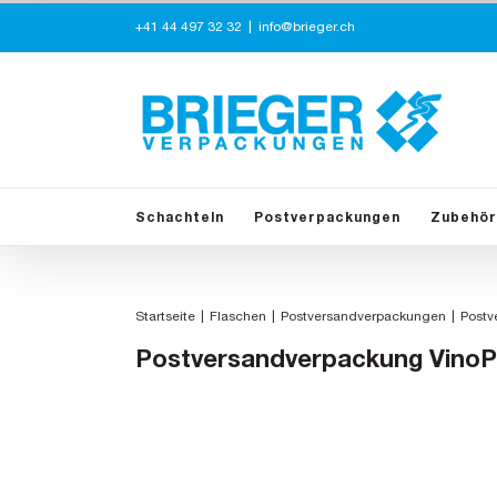
Zum
+41 44 497 32 32
|
info@brieger.ch
Inhalt
springen
Schachteln
Postverpackungen
Zubehör
Startseite
Flaschen
Postversandverpackungen
Postv
Postversandverpackung VinoP