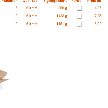
. Flaschen
Qualität
Eigengewicht
Farbe
Preis ab
6
6.0 mm
856 g
4.87
12
6.0 mm
1433 g
7.25
12
6.0 mm
1151 g
6.02