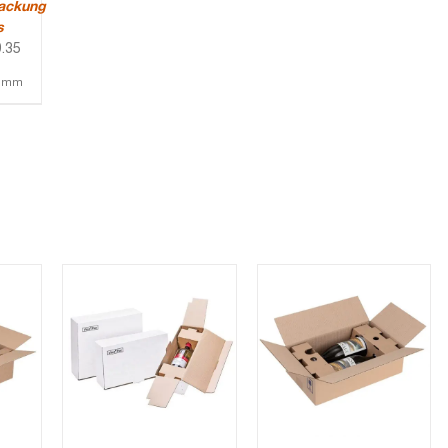
ackung
s
.35
1 mm