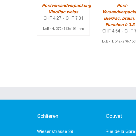
Postversandverpackung
Post-
VinoPac weiss
Versandverpack
CHF
4.27
-
CHF
7.01
BierPac, braun,
Flaschen à 3.3 
L×B×H: 370×313×101 mm
CHF
4.64
-
CHF
7
L×B×H: 542×276×15
Schlieren
Couvet
Wiesenstrasse 39
Rue de la Gare