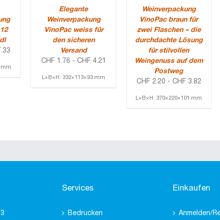
Elegante
Weinverpackung
ung
Weinverpackung
VinoPac braun für
 12
VinoPac weiss für
zwei Flaschen – die
dl
den sicheren
durchdachte Lösung
.33
Versand
für stilvollen
CHF
1.76
-
CHF
4.21
Weingenuss auf dem
3 mm
Postweg
L×B×H: 332×113×93 mm
CHF
2.20
-
CHF
3.82
L×B×H: 370×220×101 mm
Services
Einkaufen
 3
Bedrucken
Anmelden/Re