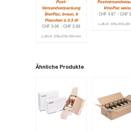
Post-
Postversandverp
Versandverpackung
VinoPac weis
BierPac, braun, 6
CHF
4.87
-
CHF
9
Flaschen à 3.3 dl
L×B×H: 370×313×20
CHF
3.06
-
CHF
5.06
L×B×H: 276×270×153 mm
Ähnliche Produkte