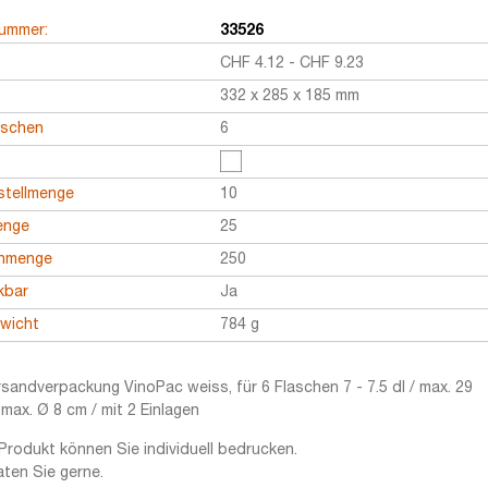
nummer:
33526
CHF
4.12
-
CHF
9.23
332 x 285 x 185 mm
aschen
6
stellmenge
10
enge
25
enmenge
250
kbar
Ja
ewicht
784 g
sandverpackung VinoPac weiss, für 6 Flaschen 7 - 7.5 dl / max. 29
max. Ø 8 cm / mit 2 Einlagen
Produkt können Sie individuell bedrucken.
aten Sie gerne.