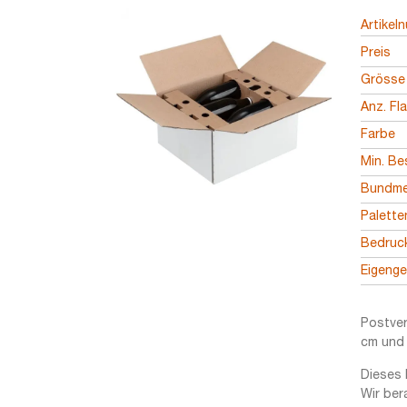
Artikel
Preis
Grösse
Anz. Fl
Farbe
Min. Be
Bundm
Palett
Bedruc
Eigeng
Postver
cm und 
Dieses 
Wir ber