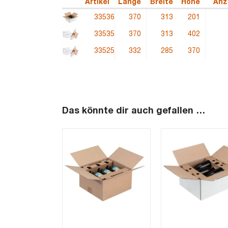
Artikel
Länge
Breite
Höhe
Anz
33536
370
313
201
33535
370
313
402
33525
332
285
370
Das könnte dir auch gefallen …