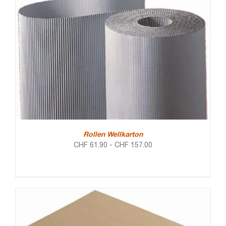
Rollen Wellkarton
CHF
61.90
-
CHF
157.00