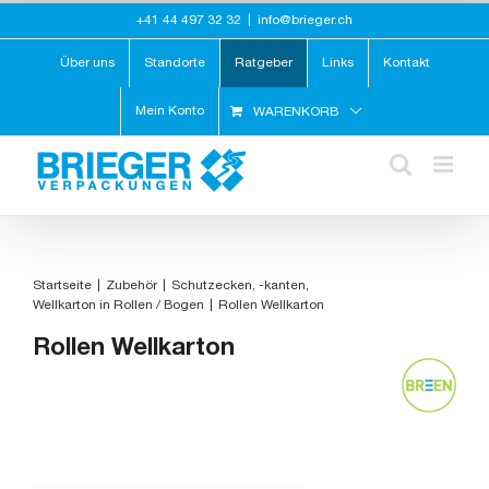
Zum
+41 44 497 32 32
|
info@brieger.ch
Inhalt
springen
Über uns
Standorte
Ratgeber
Links
Kontakt
Mein Konto
WARENKORB
Startseite
Zubehör
Schutzecken, -kanten
Wellkarton in Rollen / Bogen
Rollen Wellkarton
Rollen Wellkarton