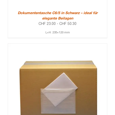
Dokumententasche C6/5 in Schwarz – ideal für
elegante Beilagen
CHF
23.00
-
CHF
50.30
L×H: 235×120 mm