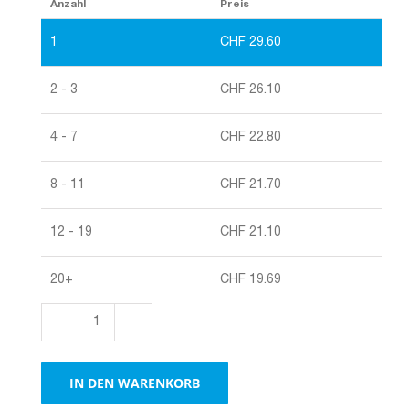
Anzahl
Preis
1
CHF
29.60
2 - 3
CHF
26.10
4 - 7
CHF
22.80
8 - 11
CHF
21.70
12 - 19
CHF
21.10
20+
CHF
19.69
Dokumententasche
Transparent,
Format
IN DEN WARENKORB
C6/5
Menge