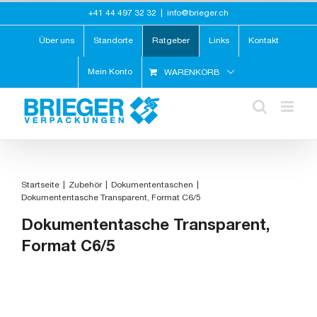
Zum
+41 44 497 32 32
|
info@brieger.ch
Inhalt
springen
Über uns
Standorte
Ratgeber
Links
Kontakt
Mein Konto
WARENKORB
Startseite
Zubehör
Dokumententaschen
Dokumententasche Transparent, Format C6/5
Dokumententasche Transparent,
Format C6/5