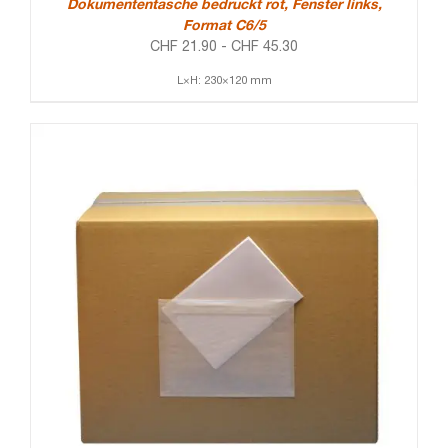
Dokumententasche bedruckt rot, Fenster links,
Format C6/5
CHF
21.90
-
CHF
45.30
L×H: 230×120 mm