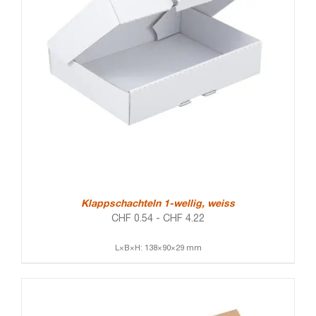
Klappschachteln 1-wellig, weiss
CHF
0.54
-
CHF
4.22
L×B×H: 138×90×29 mm