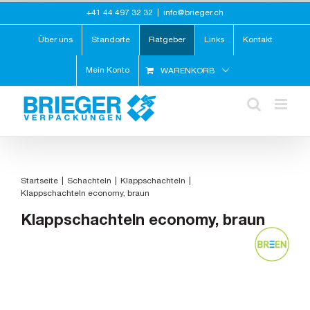
Zum
+41 44 497 32 32
|
info@brieger.ch
Inhalt
springen
Über uns
Standorte
Ratgeber
Links
Kontakt
Mein Konto
WARENKORB
Startseite
Schachteln
Klappschachteln
Klappschachteln economy, braun
Klappschachteln economy, braun