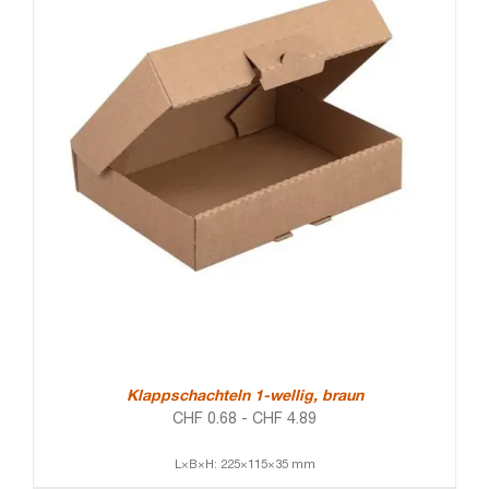
Klappschachteln 1-wellig, braun
CHF
0.68
-
CHF
4.89
L×B×H: 225×115×35 mm