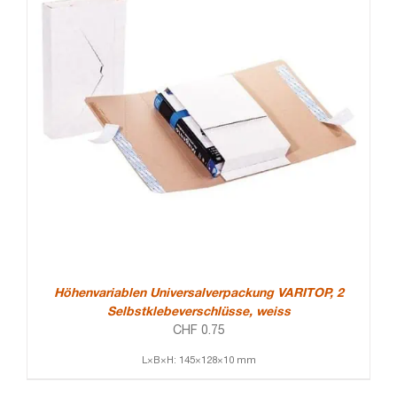
Höhenvariablen Universalverpackung VARITOP, 2
Selbstklebeverschlüsse, weiss
CHF
0.75
L×B×H: 145×128×10 mm