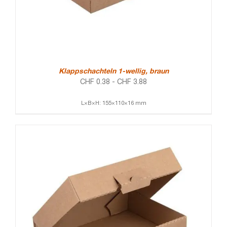
Klappschachteln 1-wellig, braun
CHF
0.38
-
CHF
3.88
L×B×H: 155×110×16 mm