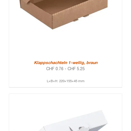
Klappschachteln 1-wellig, braun
CHF
0.76
-
CHF
5.25
L×B×H: 220×155×45 mm