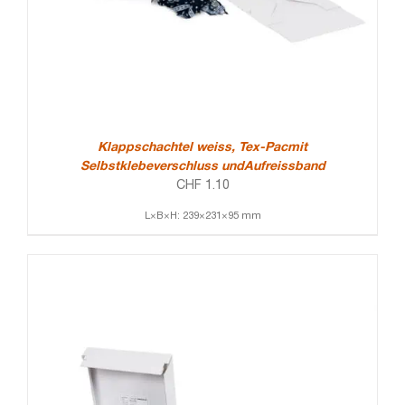
Klappschachtel weiss, Tex-Pacmit
Selbstklebeverschluss undAufreissband
CHF
1.10
L×B×H: 239×231×95 mm