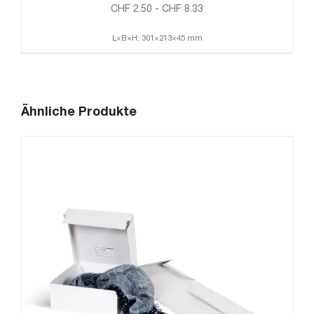
CHF
2.50
-
CHF
8.33
L×B×H: 301×213×45 mm
Ähnliche Produkte