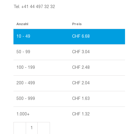
Tel. +41 44 497 32 32
Anzahl
Preis
10 - 49
CHF
6.68
50 - 99
CHF
3.04
100 - 199
CHF
2.48
200 - 499
CHF
2.04
500 - 999
CHF
1.63
1.000+
CHF
1.32
Klappschachteln