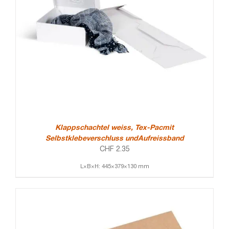
Klappschachtel weiss, Tex-Pacmit
Selbstklebeverschluss undAufreissband
CHF
2.35
L×B×H: 445×379×130 mm