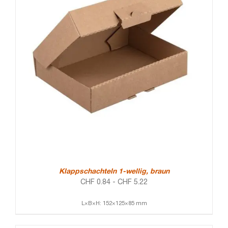
Klappschachteln 1-wellig, braun
CHF
0.84
-
CHF
5.22
L×B×H: 152×125×85 mm