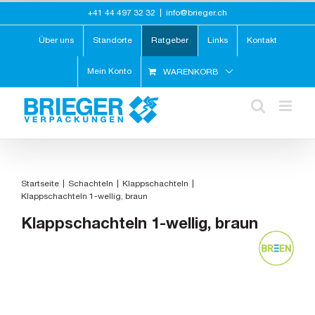
Zum
+41 44 497 32 32
|
info@brieger.ch
Inhalt
springen
Über uns
Standorte
Ratgeber
Links
Kontakt
Mein Konto
WARENKORB
Startseite
Schachteln
Klappschachteln
Klappschachteln 1-wellig, braun
Klappschachteln 1-wellig, braun