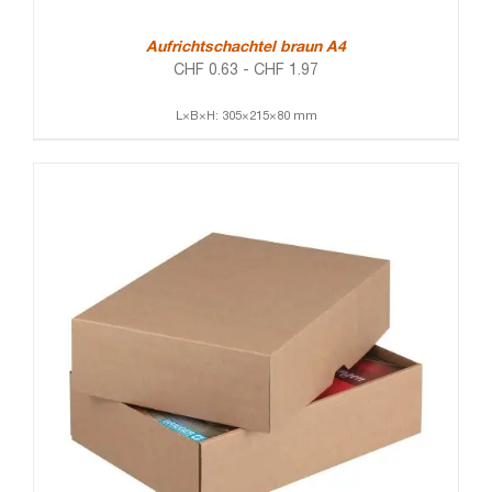
Aufrichtschachtel braun A4
CHF
0.63
-
CHF
1.97
L×B×H: 305×215×80 mm