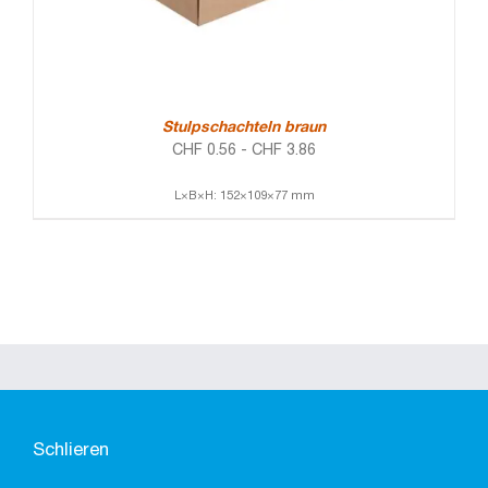
Stulpschachteln braun
CHF
0.56
-
CHF
3.86
L×B×H: 152×109×77 mm
Schlieren