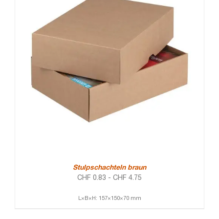
Stulpschachteln braun
CHF
0.83
-
CHF
4.75
L×B×H: 157×150×70 mm