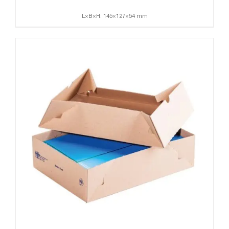
L×B×H: 145×127×54 mm