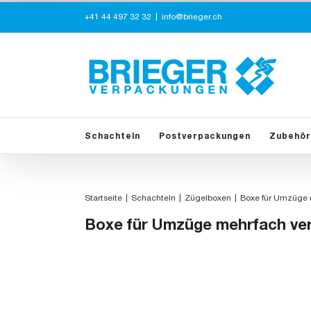
Zum
+41 44 497 32 32
|
info@brieger.ch
Inhalt
springen
Schachteln
Postverpackungen
Zubehör
Startseite
Schachteln
Zügelboxen
Boxe für Umzüge 
Boxe für Umzüge mehrfach ve