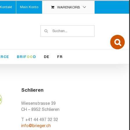
Kontakt
Mein Konto
WARENKORB
Suche
nach:
Toggle
Sliding
Bar
Area
ERCE
BRIF
OO
D
DE
FR
Schlieren
Wiesenstrasse 39
CH – 8952 Schlieren
T +41 44 497 32 32
info@brieger.ch