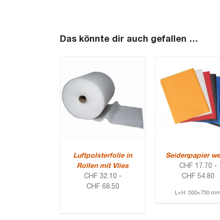
Das könnte dir auch gefallen …
Luftpolsterfolie in
Seidenpapier we
Rollen mit Vlies
CHF
17.70
-
CHF
32.10
-
CHF
54.80
CHF
68.50
L×H: 500×750 m