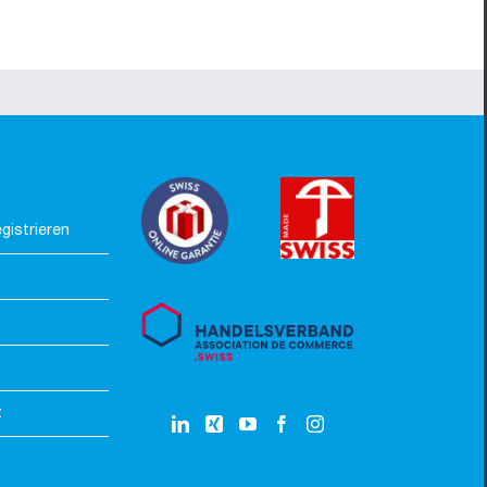
gistrieren
z