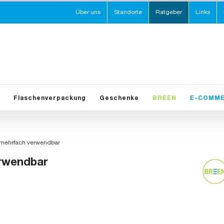
Über uns
Standorte
Ratgeber
Links
Flaschenverpackung
Geschenke
BREEN
E-COMM
mehrfach verwendbar
rwendbar