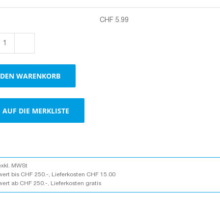
CHF
5.99
Boxe
für
Umzüge
 DEN WARENKORB
mehrfach
verwendbar
Menge
AUF DIE MERKLISTE
exkl. MWSt
wert bis CHF 250.-, Lieferkosten CHF 15.00
wert ab CHF 250.-, Lieferkosten gratis