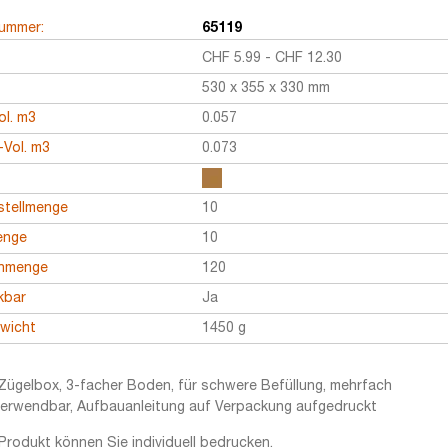
nummer:
65119
CHF
5.99
-
CHF
12.30
530 x 355 x 330 mm
ol. m3
0.057
Vol. m3
0.073
stellmenge
10
enge
10
enmenge
120
kbar
Ja
ewicht
1450 g
Zügelbox, 3-facher Boden, für schwere Befüllung, mehrfach
erwendbar, Aufbauanleitung auf Verpackung aufgedruckt
Produkt können Sie individuell bedrucken.