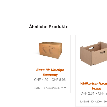
Ähnliche Produkte
Boxe für Umzüge
Economy
CHF
4.20
-
CHF
8.96
Wellkarton-Hara
L×B×H: 670×355×330 mm
braun
CHF
2.61
-
CHF
7
L×B×H: 354×250×19