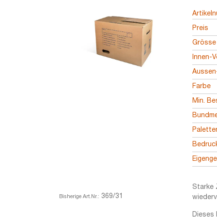
Artikel
Preis
Grösse
Innen-V
Aussen-
Farbe
Min. Be
Bundm
Palett
Bedruc
Eigeng
Starke 
369/31
Bisherige Art.Nr.:
wiederv
Dieses 