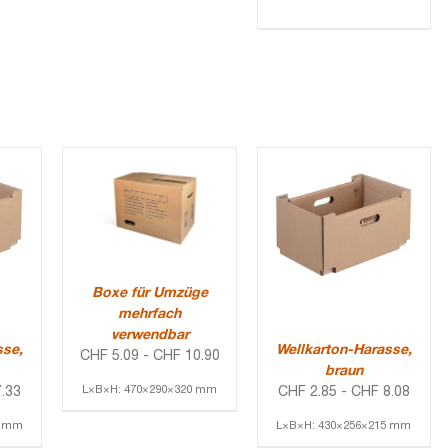
Boxe für Umzüge
mehrfach
verwendbar
sse,
Wellkarton-Harasse,
CHF
5.09
-
CHF
10.90
braun
L×B×H: 470×290×320 mm
.33
CHF
2.85
-
CHF
8.08
0 mm
L×B×H: 430×256×215 mm