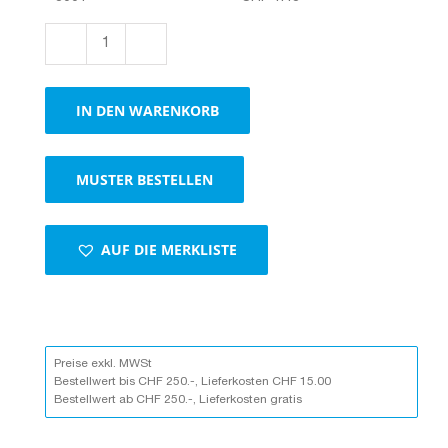
Kartonbox
305 × 216 × 255
mm
IN DEN WARENKORB
–
vielseitige
Universal
MUSTER BESTELLEN
Verpackung
aus
Karton
Menge
AUF DIE MERKLISTE
Preise exkl. MWSt
Bestellwert bis CHF 250.-, Lieferkosten CHF 15.00
Bestellwert ab CHF 250.-, Lieferkosten gratis