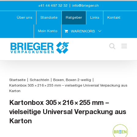
Zum
+41 44 497 32 32
|
info@brieger.ch
Inhalt
springen
Über uns
Standorte
Ratgeber
Links
Kontakt
Mein Konto
WARENKORB
Startseite
Schachteln
Boxen
Boxen 2-wellig
Kartonbox 305 × 216 × 255 mm – vielseitige Universal Verpackung aus
Karton
Kartonbox 305 × 216 × 255 mm –
vielseitige Universal Verpackung aus
Karton