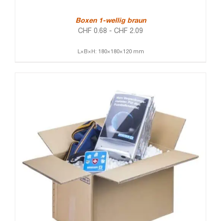
Boxen 1-wellig braun
CHF
0.68
-
CHF
2.09
L×B×H: 180×180×120 mm