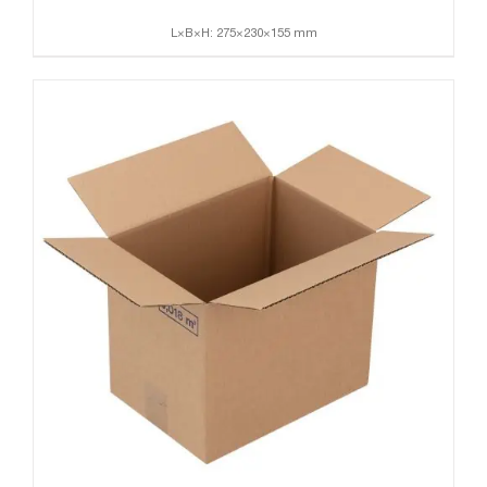
L×B×H: 275×230×155 mm