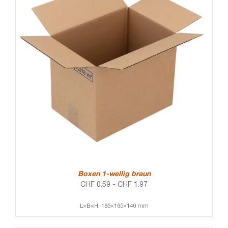
Boxen 1-wellig braun
CHF
0.59
-
CHF
1.97
L×B×H: 165×165×140 mm