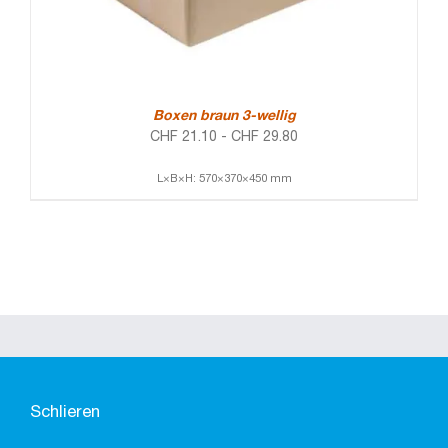
Boxen braun 3-wellig
CHF
21.10
-
CHF
29.80
L×B×H: 570×370×450 mm
Schlieren