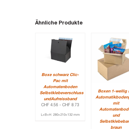
Ähnliche Produkte
Boxe schwarz Clic-
Pac mit
Automatenboden
Boxen 1-wellig 
Selbstklebeverschluss
Automatikboden
undAufreissband
mit
CHF
4.56
-
CHF
8.73
Automatenbod
L×B×H: 280×210×132 mm
und
Selbstklebeba
braun