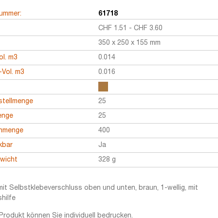
nummer:
61718
CHF
1.51
-
CHF
3.60
350 x 250 x 155 mm
ol. m3
0.014
Vol. m3
0.016
stellmenge
25
enge
25
enmenge
400
kbar
Ja
ewicht
328 g
it Selbstklebeverschluss oben und unten, braun, 1-wellig, mit
shilfe
Produkt können Sie individuell bedrucken.