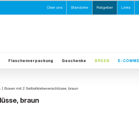
Über uns
Standorte
Ratgeber
Links
Flaschenverpackung
Geschenke
BREEN
E-COMM
s
Boxen mit 2 Selbstklebeverschlüsse, braun
lüsse, braun