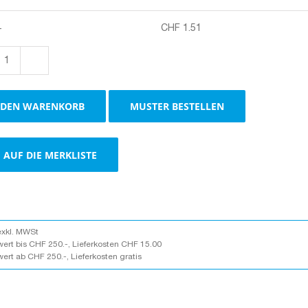
+
CHF
1.51
Boxen
mit
2
 DEN WARENKORB
MUSTER BESTELLEN
Selbstklebeverschlüsse,
braun
Menge
AUF DIE MERKLISTE
exkl. MWSt
wert bis CHF 250.-, Lieferkosten CHF 15.00
wert ab CHF 250.-, Lieferkosten gratis