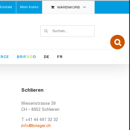
Kontakt
Mein Konto
WARENKORB
Suche
nach:
Toggle
Sliding
Bar
Area
ERCE
BRIF
OO
D
DE
FR
Schlieren
Wiesenstrasse 39
CH – 8952 Schlieren
T +41 44 497 32 32
info@brieger.ch