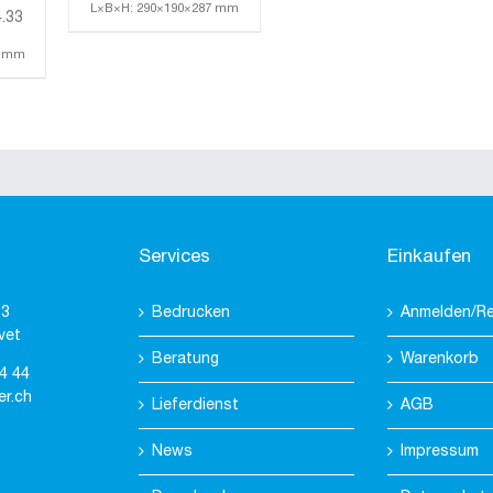
L×B×H: 290×190×287 mm
.33
0 mm
Services
Einkaufen
 3
Bedrucken
Anmelden/Re
vet
Beratung
Warenkorb
4 44
er.ch
Lieferdienst
AGB
News
Impressum