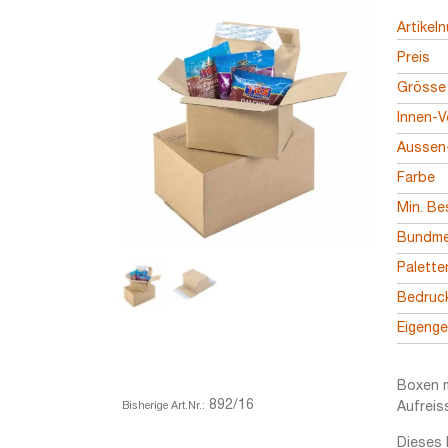
Artikel
Preis
Grösse
Innen-V
Aussen-
Farbe
Min. Be
Bundm
Palett
Bedruc
Eigeng
Boxen m
892/16
Bisherige Art.Nr.:
Aufreis
Dieses 