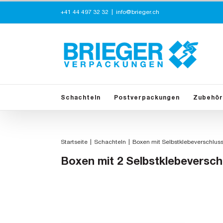
Zum
+41 44 497 32 32
|
info@brieger.ch
Inhalt
springen
Schachteln
Postverpackungen
Zubehör
Startseite
Schachteln
Boxen mit Selbstklebeverschlus
Boxen mit 2 Selbstklebeversch