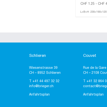
CHF
1.25
-
CHF
4
L×B×H: 230×190×12
Schlieren
Couvet
Wiesenstrasse 39
Rue de la Gare
CH – 8952 Schlieren
CH – 2108 Cou
T
+41 44 497 32 32
T
+41 32 864 0
info@brieger.ch
contact@brieg
Anfahrtsplan
Anfahrtsplan