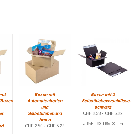
mit
Boxen mit
Boxen mit 2
|Boxen
Automatenboden
Selbstklebeverschlüsse,
und
schwarz
en
Selbstklebeband
CHF
2.33
-
CHF
5.22
braun
L×B×H: 180×135×100 mm
nd
CHF
2.50
-
CHF
5.23