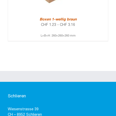
Boxen 1-wellig braun
CHF
1.23
-
CHF
3.16
L×B×H: 260×260×260 mm
Schlieren
Wiesenstrasse 39
CH – 8952 Schlieren