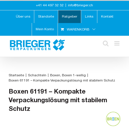
Zum
+41 44 497 32 32
|
info@brieger.ch
Inhalt
springen
Über uns
Standorte
Ratgeber
Links
Kontakt
Mein Konto
WARENKORB
Startseite
Schachteln
Boxen
Boxen 1-wellig
Boxen 61191 – Kompakte Verpackungslösung mit stabilem Schutz
Boxen 61191 – Kompakte
Verpackungslösung mit stabilem
Schutz