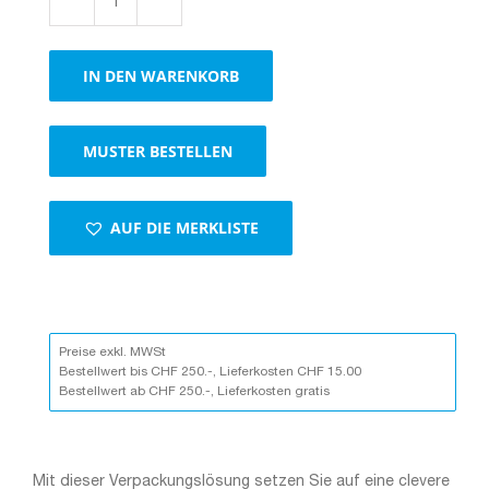
Boxen
61191
–
IN DEN WARENKORB
Kompakte
Verpackungslösung
mit
MUSTER BESTELLEN
stabilem
Schutz
Menge
AUF DIE MERKLISTE
Preise exkl. MWSt
Bestellwert bis CHF 250.-, Lieferkosten CHF 15.00
Bestellwert ab CHF 250.-, Lieferkosten gratis
Mit dieser Verpackungslösung setzen Sie auf eine clevere