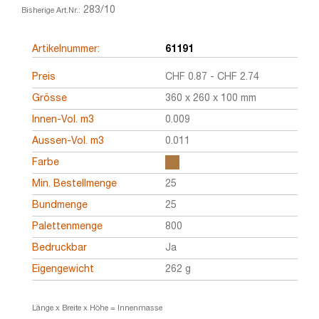
283/10
Bisherige Art.Nr.:
Artikelnummer:
61191
Preis
CHF
0.87
-
CHF
2.74
Grösse
360 x 260 x 100 mm
Innen-Vol. m3
0.009
Aussen-Vol. m3
0.011
Farbe
Min. Bestellmenge
25
Bundmenge
25
Palettenmenge
800
Bedruckbar
Ja
Eigengewicht
262 g
Länge x Breite x Höhe = Innenmasse