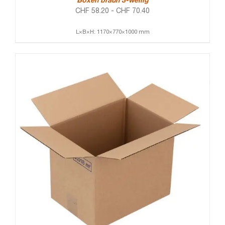
Boxen braun 3-wellig
CHF
58.20
-
CHF
70.40
L×B×H: 1170×770×1000 mm