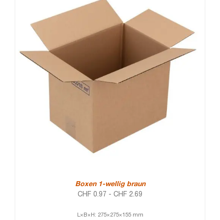
Boxen 1-wellig braun
CHF
0.97
-
CHF
2.69
L×B×H: 275×275×155 mm