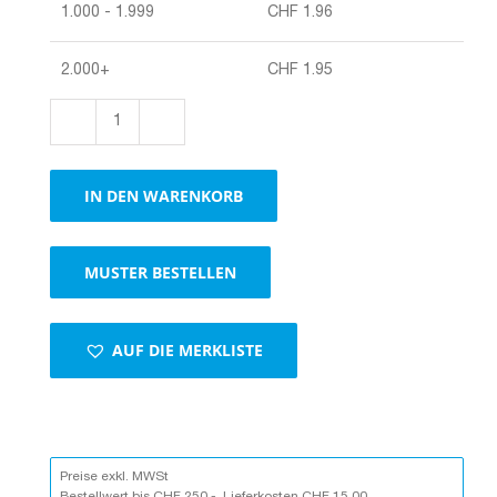
1.000 - 1.999
CHF
1.96
2.000+
CHF
1.95
Versandumschläge
mit
Selbstklebeverschluss,
IN DEN WARENKORB
weiss,
Norm
A4
MUSTER BESTELLEN
Menge
AUF DIE MERKLISTE
Preise exkl. MWSt
Bestellwert bis CHF 250.-, Lieferkosten CHF 15.00