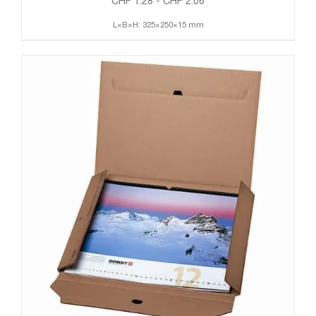
CHF
1.28
-
CHF
2.06
L×B×H: 325×250×15 mm