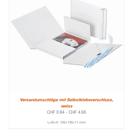
Versandumschläge mit Selbstklebeverschluss,
weiss
CHF
0.84
-
CHF
4.66
L×B×H: 150×135×11 mm