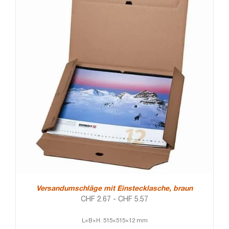
Versandumschläge mit Einstecklasche, braun
CHF
2.67
-
CHF
5.57
L×B×H: 515×515×12 mm