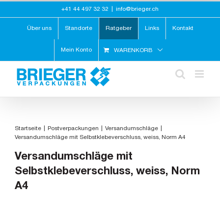
Zum
+41 44 497 32 32
|
info@brieger.ch
Inhalt
springen
Über uns
Standorte
Ratgeber
Links
Kontakt
Mein Konto
WARENKORB
Startseite
Postverpackungen
Versandumschläge
Versandumschläge mit Selbstklebeverschluss, weiss, Norm A4
Versandumschläge mit
Selbstklebeverschluss, weiss, Norm
A4