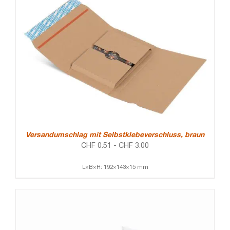
Versandumschlag mit Selbstklebeverschluss, braun
CHF
0.51
-
CHF
3.00
L×B×H: 192×143×15 mm