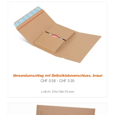
Versandumschlag mit Selbstklebeverschluss, braun
CHF
0.58
-
CHF
3.30
L×B×H: 274×192×15 mm