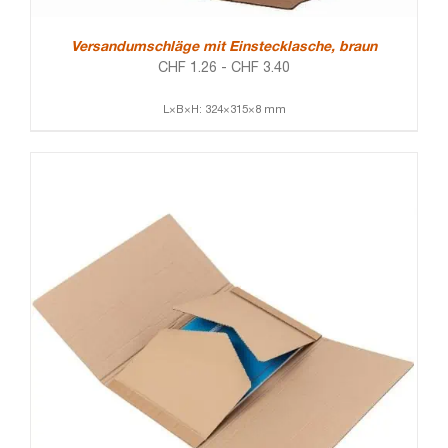
Versandumschläge mit Einstecklasche, braun
CHF
1.26
-
CHF
3.40
L×B×H: 324×315×8 mm