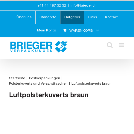
Zum
+41 44 497 32 32
|
info@brieger.ch
Inhalt
springen
Über uns
Standorte
Ratgeber
Links
Kontakt
Mein Konto
WARENKORB
Startseite
Postverpackungen
Polsterkuverts und Versandtaschen
Luftpolsterkuverts braun
Luftpolsterkuverts braun