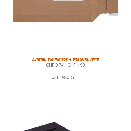
Brimail Wellkarton-Fensterkuverts
CHF
0.74
-
CHF
1.99
L×H: 176×246 mm