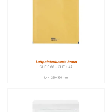
Luftpolsterkuverts braun
CHF
0.68
-
CHF
1.47
L×H: 220×330 mm