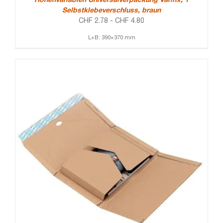
Höhenvariablen Universalverpackung Varifix, 1
Selbstklebeverschluss, braun
CHF
2.78
-
CHF
4.80
L×B: 390×370 mm