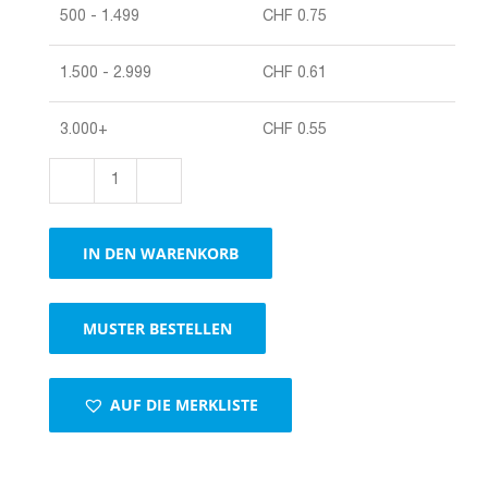
500 - 1.499
CHF
0.75
1.500 - 2.999
CHF
0.61
3.000+
CHF
0.55
Höhenvariablen
Universalverpackung
Varifix,
IN DEN WARENKORB
1
Selbstklebeverschluss,
braun,
MUSTER BESTELLEN
Economy
Menge
AUF DIE MERKLISTE