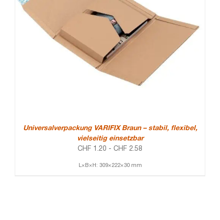
Universalverpackung VARIFIX Braun – stabil, flexibel,
vielseitig einsetzbar
CHF
1.20
-
CHF
2.58
L×B×H: 309×222×30 mm