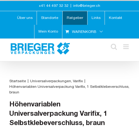
Zum
+41 44 497 32 32
|
info@brieger.ch
Inhalt
springen
Über uns
Standorte
Ratgeber
Links
Kontakt
Mein Konto
WARENKORB
Startseite
Universalverpackungen
Varifix
Höhenvariablen Universalverpackung Varifix, 1 Selbstklebeverschluss,
braun
Höhenvariablen
Universalverpackung Varifix, 1
Selbstklebeverschluss, braun