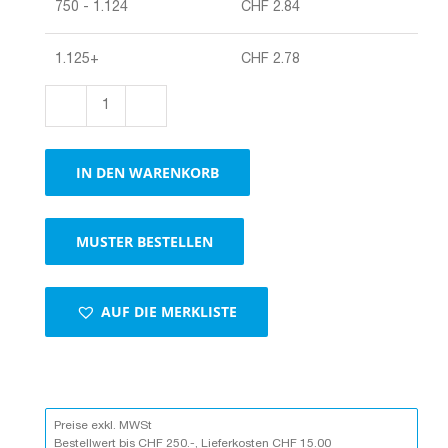
750 - 1.124
CHF
2.84
1.125+
CHF
2.78
Höhenvariablen
Universalverpackung
Varifix,
IN DEN WARENKORB
1
Selbstklebeverschluss,
braun
MUSTER BESTELLEN
Menge
AUF DIE MERKLISTE
Preise exkl. MWSt
Bestellwert bis CHF 250.-, Lieferkosten CHF 15.00