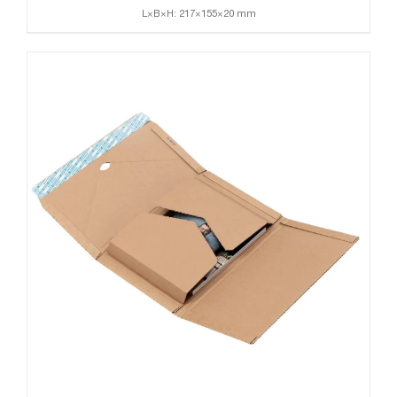
L×B×H: 217×155×20 mm