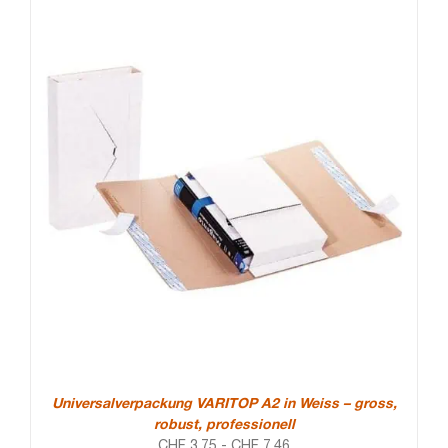
Universalverpackung VARITOP A2 in Weiss – gross,
robust, professionell
CHF
3.75
-
CHF
7.46