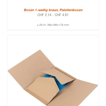
Boxen 1-wellig braun, Palettenboxen
CHF
2.14
-
CHF
4.91
L×B×H: 390×390×176 mm