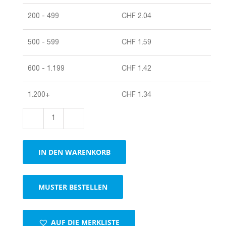
200 - 499
CHF
2.04
500 - 599
CHF
1.59
600 - 1.199
CHF
1.42
1.200+
CHF
1.34
Universalverpackung
VARITOP
A4
IN DEN WARENKORB
–
flexibel,
sicher,
MUSTER BESTELLEN
versandbereit
Menge
AUF DIE MERKLISTE