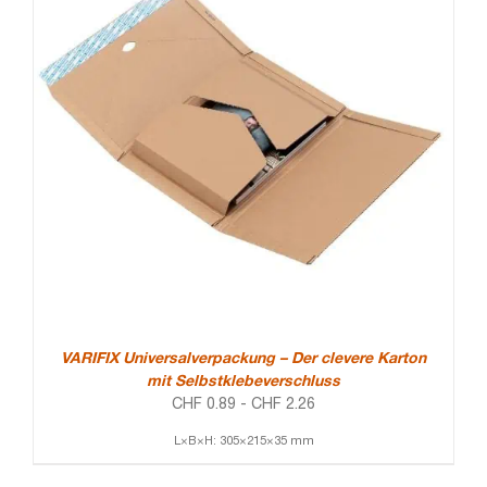
VARIFIX Universalverpackung – Der clevere Karton
mit Selbstklebeverschluss
CHF
0.89
-
CHF
2.26
L×B×H: 305×215×35 mm