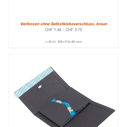
Variboxen ohne Selbstklebeverschluss, braun
CHF
1.46
-
CHF
3.70
L×B×H: 305×216×80 mm