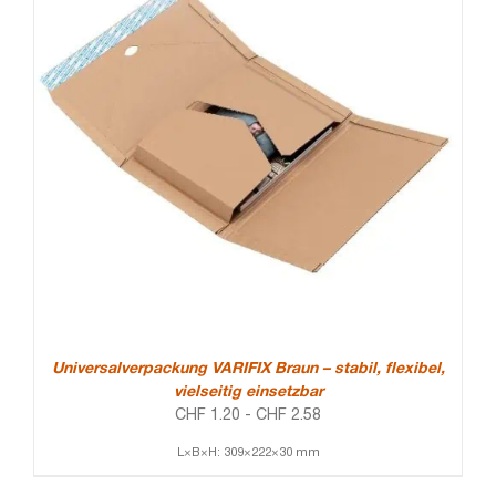
Universalverpackung VARIFIX Braun – stabil, flexibel,
vielseitig einsetzbar
CHF
1.20
-
CHF
2.58
L×B×H: 309×222×30 mm