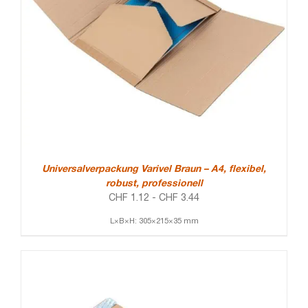
Universalverpackung Varivel Braun – A4, flexibel,
robust, professionell
CHF
1.12
-
CHF
3.44
L×B×H: 305×215×35 mm