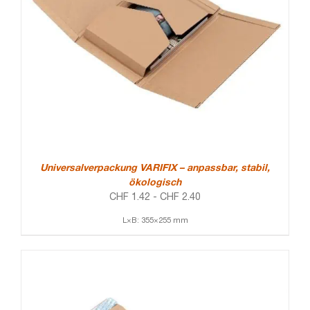
Universalverpackung VARIFIX – anpassbar, stabil,
ökologisch
CHF
1.42
-
CHF
2.40
L×B: 355×255 mm