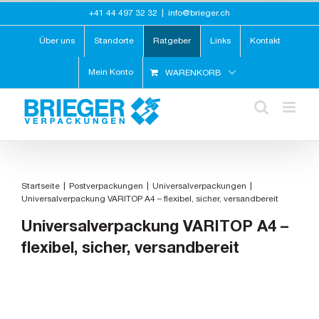
Zum
+41 44 497 32 32
|
info@brieger.ch
Inhalt
springen
Über uns
Standorte
Ratgeber
Links
Kontakt
Mein Konto
WARENKORB
Startseite
Postverpackungen
Universalverpackungen
Universalverpackung VARITOP A4 – flexibel, sicher, versandbereit
Universalverpackung VARITOP A4 –
flexibel, sicher, versandbereit