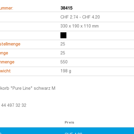
nummer:
38415
CHF
2.74
-
CHF
4.20
330 x 190 x 110 mm
stellmenge
25
enge
25
enmenge
550
ewicht
198 g
korb "Pure Line" schwarz M
1 44 497 32 32
Preis