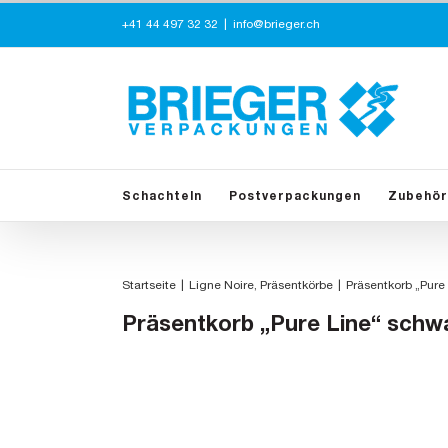
Zum
+41 44 497 32 32
|
info@brieger.ch
Inhalt
springen
Schachteln
Postverpackungen
Zubehör
Startseite
Ligne Noire
Präsentkörbe
Präsentkorb „Pure
Präsentkorb „Pure Line“ schw