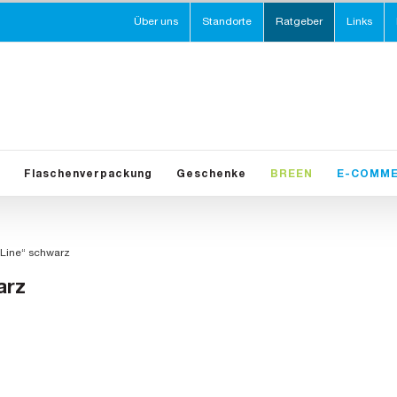
Über uns
Standorte
Ratgeber
Links
Flaschenverpackung
Geschenke
BREEN
E-COMM
 Line“ schwarz
arz