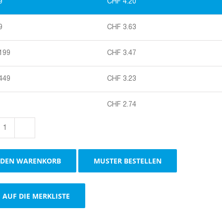
9
CHF
4.20
9
CHF
3.63
 199
CHF
3.47
 449
CHF
3.23
CHF
2.74
Präsentkorb
"Pure
Line"
 DEN WARENKORB
MUSTER BESTELLEN
schwarz
Menge
AUF DIE MERKLISTE