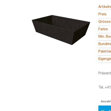
Artikel
Preis
Grösse
Farbe
Min. Be
Bundm
Palett
Eigeng
Präsent
Tel. +4
Anzahl