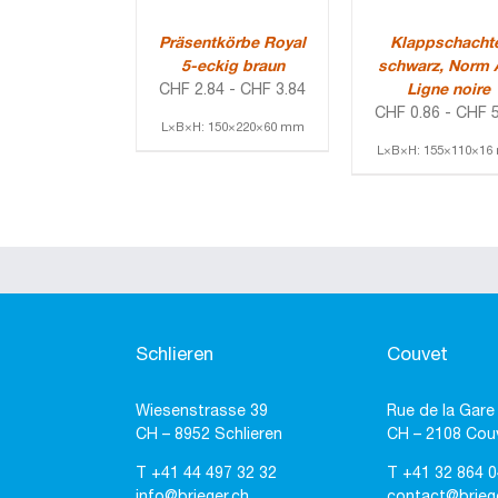
Präsentkörbe Royal
Klappschacht
5-eckig braun
schwarz, Norm 
CHF
2.84
-
CHF
3.84
Ligne noire
CHF
0.86
-
CHF
5
L×B×H: 150×220×60 mm
L×B×H: 155×110×1
Schlieren
Couvet
Wiesenstrasse 39
Rue de la Gare
CH – 8952 Schlieren
CH – 2108 Cou
T
+41 44 497 32 32
T
+41 32 864 0
info@brieger.ch
contact@brieg