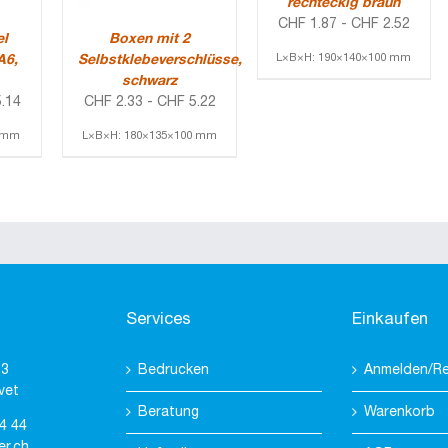
rechteckig braun
CHF
1.87
-
CHF
2.52
el
Boxen mit 2
L×B×H: 190×140×100 mm
A6,
Selbstklebeverschlüsse,
schwarz
.14
CHF
2.33
-
CHF
5.22
6 mm
L×B×H: 180×135×100 mm
Services
Einkaufen
 3
Bedrucken
Anmelden/Re
vet
Beratung
Warenkorb
4 44
er.ch