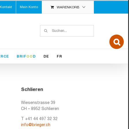
Kontakt
Mein Konto
WARENKORB
Suche
nach:
Toggle
Sliding
Bar
Area
ERCE
BRIF
OO
D
DE
FR
Schlieren
Wiesenstrasse 39
CH – 8952 Schlieren
T +41 44 497 32 32
info@brieger.ch