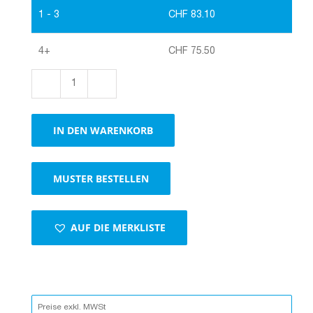
1 - 3
CHF
83.10
4+
CHF
75.50
Foodbox
#1
Öko-
IN DEN WARENKORB
Line,
125
x
MUSTER BESTELLEN
80
x
60,
braun,
AUF DIE MERKLISTE
1
Stück
=
200
Karton
Preise exkl. MWSt
Menge