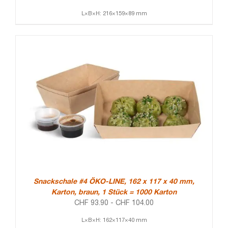
L×B×H: 216×159×89 mm
Snackschale #4 ÖKO-LINE, 162 x 117 x 40 mm,
Karton, braun, 1 Stück = 1000 Karton
CHF
93.90
-
CHF
104.00
L×B×H: 162×117×40 mm