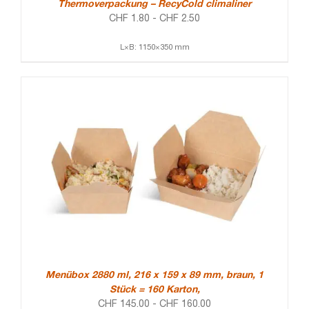
Thermoverpackung – RecyCold climaliner
CHF
1.80
-
CHF
2.50
L×B: 1150×350 mm
Menübox 2880 ml, 216 x 159 x 89 mm, braun, 1
Stück = 160 Karton,
CHF
145.00
-
CHF
160.00