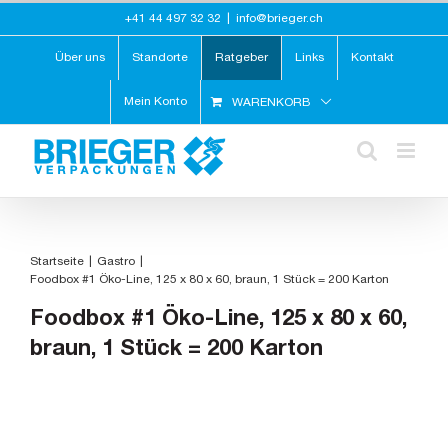
Zum
+41 44 497 32 32
|
info@brieger.ch
Inhalt
springen
Über uns
Standorte
Ratgeber
Links
Kontakt
Mein Konto
WARENKORB
Startseite
Gastro
Foodbox #1 Öko-Line, 125 x 80 x 60, braun, 1 Stück = 200 Karton
Foodbox #1 Öko-Line, 125 x 80 x 60,
braun, 1 Stück = 200 Karton