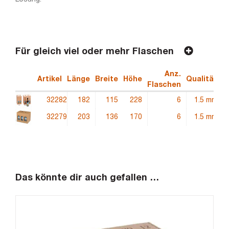
Für gleich viel oder mehr Flaschen
Anz.
Artikel
Länge
Breite
Höhe
Qualität
E
Flaschen
32282
182
115
228
6
1.5 mm
32279
203
136
170
6
1.5 mm
Das könnte dir auch gefallen …