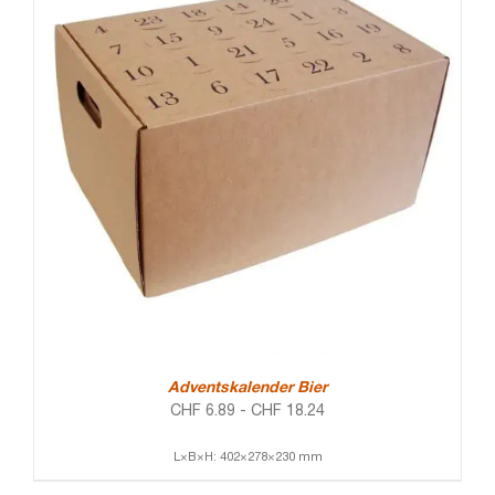
Adventskalender Bier
CHF
6.89
-
CHF
18.24
L×B×H: 402×278×230 mm