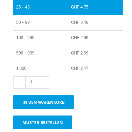
25 - 49
CHF
4.75
50 - 99
CHF
3.46
100 - 499
CHF
2.99
500 - 999
CHF
2.69
1.000+
CHF
2.47
Tragverpackung
mit
Grifflöchern
IN DEN WARENKORB
Menge
MUSTER BESTELLEN