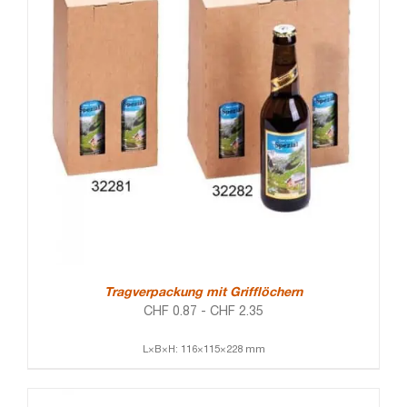
Tragverpackung mit Grifflöchern
CHF
0.87
-
CHF
2.35
L×B×H: 116×115×228 mm