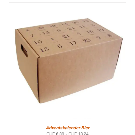
Adventskalender Bier
CHF
6.89
-
CHF
18.24