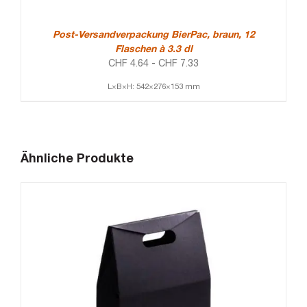
Post-Versandverpackung BierPac, braun, 12
Flaschen à 3.3 dl
CHF
4.64
-
CHF
7.33
L×B×H: 542×276×153 mm
Ähnliche Produkte