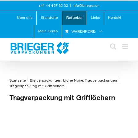
Zum
+41 44 497 32 32
|
info@brieger.ch
Inhalt
springen
Über uns
Standorte
Ratgeber
Links
Kontakt
Mein Konto
WARENKORB
Startseite
Bierverpackungen
Ligne Noire
Tragverpackungen
Tragverpackung mit Grifflöchern
Tragverpackung mit Grifflöchern