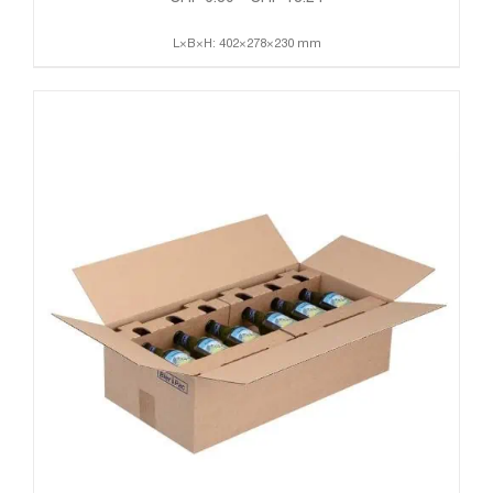
L×B×H: 402×278×230 mm