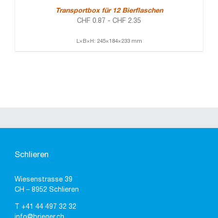
Transportbox für 12 Bierflaschen
CHF
0.87
-
CHF
2.35
L×B×H: 245×184×233 mm
Schlieren
Wiesenstrasse 39
CH – 8952 Schlieren
T
+41 44 497 32 32
info@brieger.ch