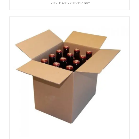
L×B×H: 400×268×117 mm