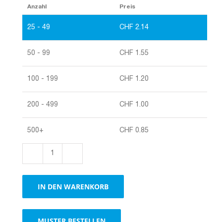
Anzahl
Preis
25 - 49
CHF
2.14
50 - 99
CHF
1.55
100 - 199
CHF
1.20
200 - 499
CHF
1.00
500+
CHF
0.85
Tragverpackungen
für
Wein,braun,
IN DEN WARENKORB
1
Flasche
Menge
MUSTER BESTELLEN