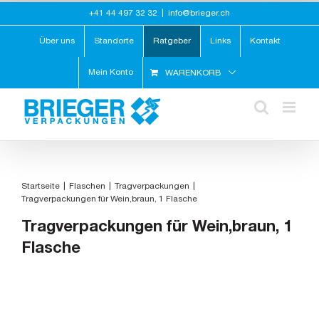
Zum
+41 44 497 32 32
|
info@brieger.ch
Inhalt
springen
Über uns
Standorte
Ratgeber
Links
Kontakt
Mein Konto
WARENKORB
Startseite
Flaschen
Tragverpackungen
Tragverpackungen für Wein,braun, 1 Flasche
Tragverpackungen für Wein,braun, 1
Flasche