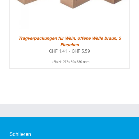
Tragverpackungen für Wein, offene Welle braun, 3
Flaschen
CHF
1.41
-
CHF
5.59
L×B×H: 273×89×330 mm
Schlieren