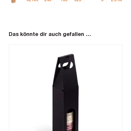
32189
245
163
323
6
2.5 mm
Das könnte dir auch gefallen …