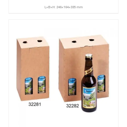
L×B×H: 246×164×335 mm