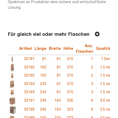
Spektrum an Produkten eine sichere und wirtschaftliche
Lösung.
Für gleich viel oder mehr Flaschen
Anz.
Artikel
Länge
Breite
Höhe
Qualität
E
Flaschen
32181
81
81
370
1
1.5mm
32192
162
81
370
2
1.5 mm
32182
162
81
370
2
1.5 mm
32193
243
81
370
3
1.5 mm
32183
243
81
370
3
1.5 mm
32197
246
164
335
6
3.0 mm
32199
245
163
323
6
2.5 mm