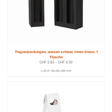
Tragverpackungen, aussen schwar, innen braun, 1
Flasche
CHF
0.83
-
CHF
4.30
L×B×H: 82×82×330 mm