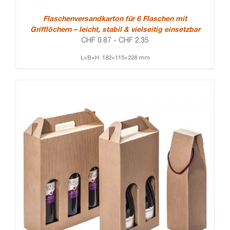
Flaschenversandkarton für 6 Flaschen mit
Grifflöchern – leicht, stabil & vielseitig einsetzbar
CHF
0.87
-
CHF
2.35
L×B×H: 182×115×228 mm