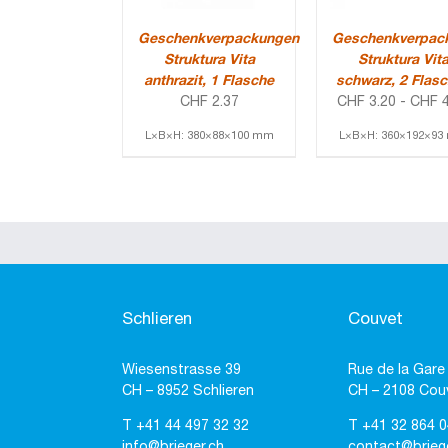
Geschenkverpackungen
Geschenkverpac
Struktura Vita
Struktura Vit
anthrazit, 1 Flasche
schwarz, 2 Flas
CHF
2.37
CHF
3.20
-
CHF
4
L×B×H: 380×88×100 mm
L×B×H: 360×192×9
Schlieren
Couvet
Wiesenstrasse 39
Rue de la Gare
CH – 8952 Schlieren
CH – 2108 Cou
T
+41 44 497 32 32
T
+41 32 864 0
info@brieger.ch
contact@brieg