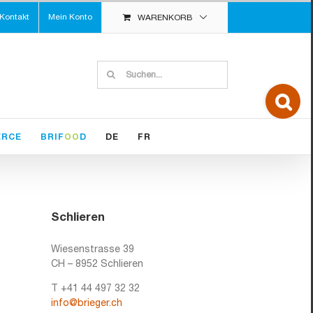
Kontakt
Mein Konto
WARENKORB
Suche
nach:
Toggle
Sliding
Bar
Area
ERCE
BRIF
OO
D
DE
FR
Schlieren
Wiesenstrasse 39
CH – 8952 Schlieren
T +41 44 497 32 32
info@brieger.ch