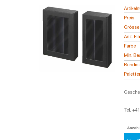
Artikel
Preis
Grösse
Anz. Fl
Farbe
Min. Be
Bundm
Palett
Geschen
Tel. +4
Anzahl