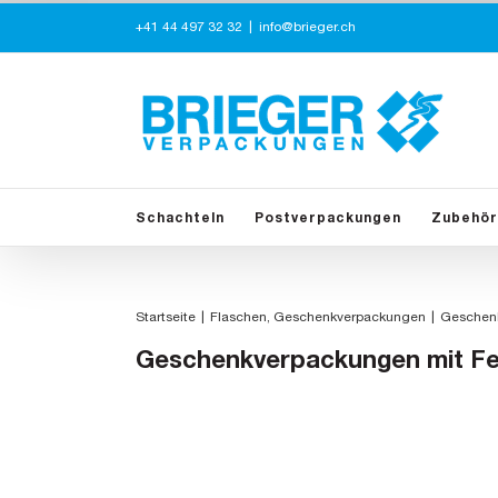
Zum
+41 44 497 32 32
|
info@brieger.ch
Inhalt
springen
Schachteln
Postverpackungen
Zubehör
Startseite
Flaschen
Geschenkverpackungen
Geschenk
Geschenkverpackungen mit Fen