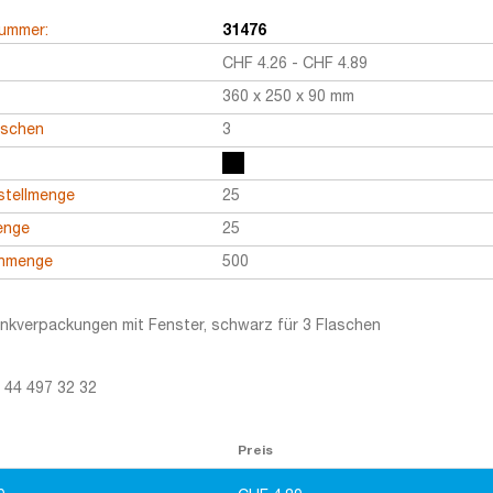
nummer:
31476
CHF
4.26
-
CHF
4.89
360 x 250 x 90 mm
aschen
3
stellmenge
25
enge
25
enmenge
500
kverpackungen mit Fenster, schwarz für 3 Flaschen
1 44 497 32 32
Preis