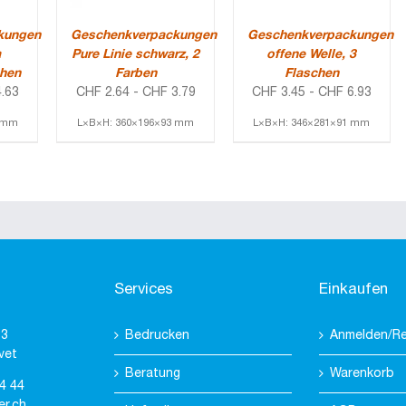
kungen
Geschenkverpackungen
Geschenkverpackungen
a
Pure Linie schwarz, 2
offene Welle, 3
chen
Farben
Flaschen
.63
CHF
2.64
-
CHF
3.79
CHF
3.45
-
CHF
6.93
3 mm
L×B×H: 360×196×93 mm
L×B×H: 346×281×91 mm
Services
Einkaufen
 3
Bedrucken
Anmelden/Re
vet
Beratung
Warenkorb
4 44
er.ch