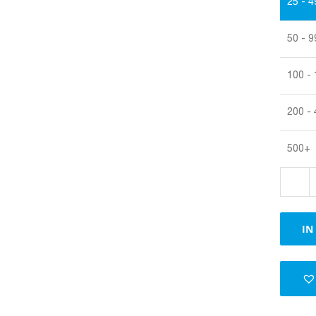
25 - 4
50 - 9
100 -
200 -
500+
IN