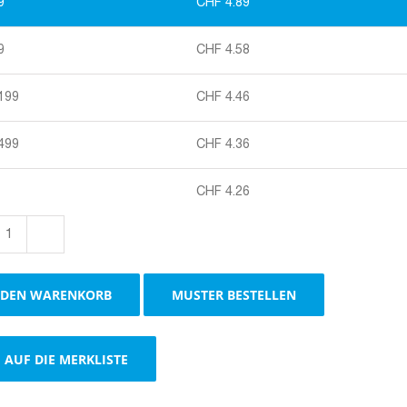
9
CHF
4.89
9
CHF
4.58
 199
CHF
4.46
 499
CHF
4.36
CHF
4.26
Geschenkverpackungen
mit
Fenster,
 DEN WARENKORB
MUSTER BESTELLEN
schwarz
für
3
AUF DIE MERKLISTE
Flaschen
Menge