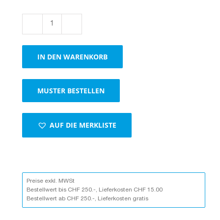
Geschenkverpackungen
Struktura
Vita
IN DEN WARENKORB
anthrazit,
1
Flasche
MUSTER BESTELLEN
Menge
AUF DIE MERKLISTE
Preise exkl. MWSt
Bestellwert bis CHF 250.-, Lieferkosten CHF 15.00
Bestellwert ab CHF 250.-, Lieferkosten gratis