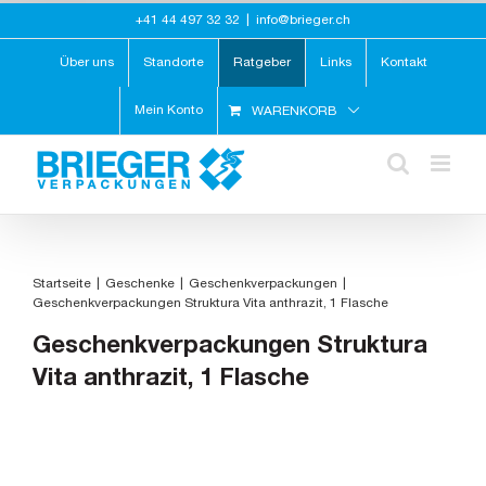
Zum
+41 44 497 32 32
|
info@brieger.ch
Inhalt
springen
Über uns
Standorte
Ratgeber
Links
Kontakt
Mein Konto
WARENKORB
Startseite
Geschenke
Geschenkverpackungen
Geschenkverpackungen Struktura Vita anthrazit, 1 Flasche
Geschenkverpackungen Struktura
Vita anthrazit, 1 Flasche