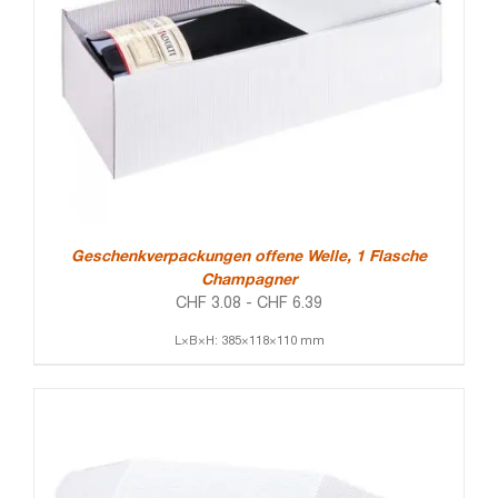
Geschenkverpackungen offene Welle, 1 Flasche
Champagner
CHF
3.08
-
CHF
6.39
L×B×H: 385×118×110 mm