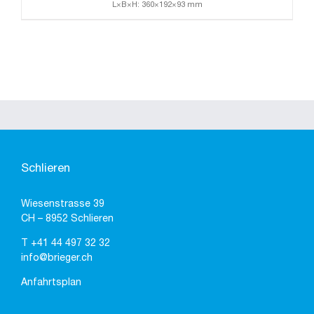
L×B×H: 360×192×93 mm
Schlieren
Wiesenstrasse 39
CH – 8952 Schlieren
T
+41 44 497 32 32
info@brieger.ch
Anfahrtsplan