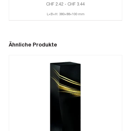
CHF
2.42
-
CHF
3.44
L×B×H: 380×88×100 mm
Ähnliche Produkte