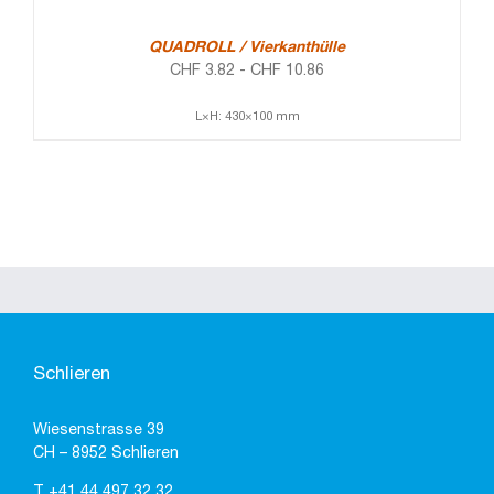
QUADROLL / Vierkanthülle
CHF
3.82
-
CHF
10.86
L×H: 430×100 mm
Schlieren
Wiesenstrasse 39
CH – 8952 Schlieren
T
+41 44 497 32 32