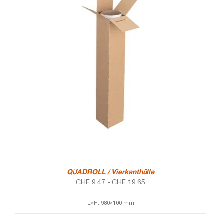
QUADROLL / Vierkanthülle
CHF
9.47
-
CHF
19.65
L×H: 980×100 mm