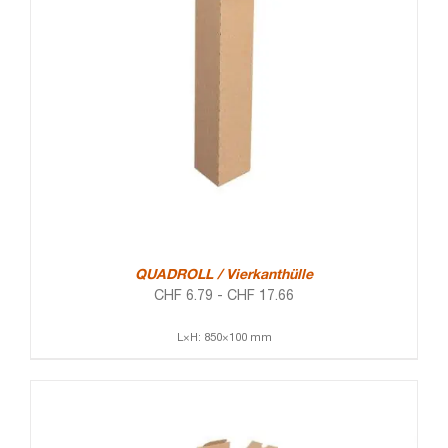
QUADROLL / Vierkanthülle
CHF
6.79
-
CHF
17.66
L×H: 850×100 mm