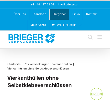
Zum
+41 44 497 32 32
|
info@brieger.ch
Inhalt
springen
Über uns
Standorte
Ratgeber
Links
Kontakt
Mein Konto
WARENKORB
Startseite
Postverpackungen
Versandhüllen
Vierkanthüllen ohne Selbstklebeverschlüssen
Vierkanthüllen ohne
Selbstklebeverschlüssen