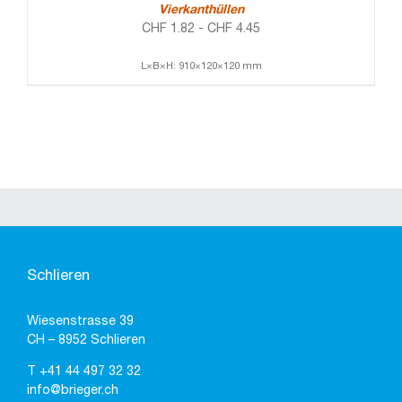
Vierkanthüllen
CHF
1.82
-
CHF
4.45
L×B×H: 910×120×120 mm
Schlieren
Wiesenstrasse 39
CH – 8952 Schlieren
T
+41 44 497 32 32
info@brieger.ch