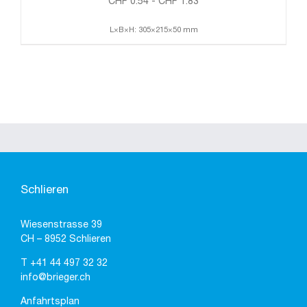
CHF
0.54
-
CHF
1.83
L×B×H: 305×215×50 mm
Schlieren
Wiesenstrasse 39
CH – 8952 Schlieren
T
+41 44 497 32 32
info@brieger.ch
Anfahrtsplan