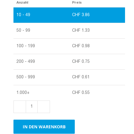
Anzahl
Preis
10 - 49
CHF
3.86
50 - 99
CHF
1.33
100 - 199
CHF
0.98
200 - 499
CHF
0.75
500 - 999
CHF
0.61
1.000+
CHF
0.55
Stulpschachtel
für
Visitenkarten
IN DEN WARENKORB
Menge