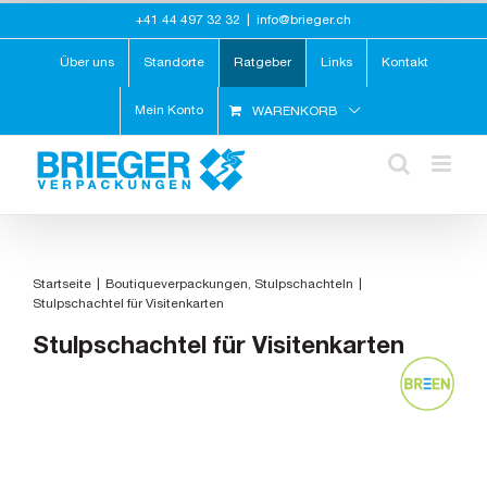
Zum
+41 44 497 32 32
|
info@brieger.ch
Inhalt
springen
Über uns
Standorte
Ratgeber
Links
Kontakt
Mein Konto
WARENKORB
Startseite
Boutiqueverpackungen
Stulpschachteln
Stulpschachtel für Visitenkarten
Stulpschachtel für Visitenkarten