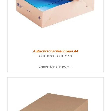
Aufrichtschachtel braun A4
CHF
0.69
-
CHF
2.10
L×B×H: 305×215×100 mm