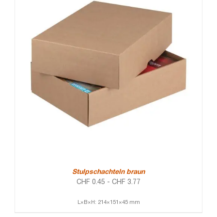
Stulpschachteln braun
CHF
0.45
-
CHF
3.77
L×B×H: 214×151×45 mm