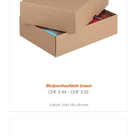
Stulpschachteln braun
CHF
0.44
-
CHF
3.55
L×B×H: 214×151×25 mm